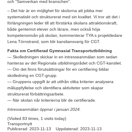
och ”Samverkan med branschen”.
– Det här är en möjlighet för skolorna att jobba mer
systematiskt och strukturerat med sin kvalitet. Vi tror att det i
förlängningen leder till att förstärka skolans attraktionskraft,
både gentemot elever och lärare, men också höja
kompetensnivån på skolan, kommenterar TYA:s projektledare
Lena Törnstrand, som blir kansliansvarig för CGT.
Fakta om Certifierad Gymnasial Transportutbildning
— Skolledningen skickar in en intresseanmälan som sedan
hanteras av det Regionala utbildningsrådet och CGT-kansliet.
— Om det finns förutsättningar för en certifiering bildar
skolledning en CGT-grupp.
— Gruppens uppgift är att utifrån olika kriterier analysera
måluppfyllelse och identifiera aktiviteter som skapar
strukturerat förbättringsarbete.
— När skolan når kriterierna blir de certifierade.
Intresseanmälan öppnar i januari 2024.
(Visited 83 times, 1 visits today)
Transportnytt
Publicerad:
2023-11-13
Uppdaterad: 2023-11-13