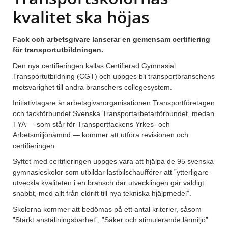
kvalitet ska höjas
Fack och arbetsgivare lanserar en gemensam certifiering
för transportutbildningen.
Den nya certifieringen kallas Certifierad Gymnasial
Transportutbildning (CGT) och uppges bli transportbranschens
motsvarighet till andra branschers collegesystem.
Initiativtagare är arbetsgivarorganisationen Transportföretagen
och fackförbundet Svenska Transportarbetarförbundet, medan
TYA — som står för Transportfackens Yrkes- och
Arbetsmiljönämnd — kommer att utföra revisionen och
certifieringen.
Syftet med certifieringen uppges vara att hjälpa de 95 svenska
gymnasieskolor som utbildar lastbilschaufförer att ”ytterligare
utveckla kvaliteten i en bransch där utvecklingen går väldigt
snabbt, med allt från eldrift till nya tekniska hjälpmedel”.
Skolorna kommer att bedömas på ett antal kriterier, såsom
”Stärkt anställningsbarhet”, ”Säker och stimulerande lärmiljö”