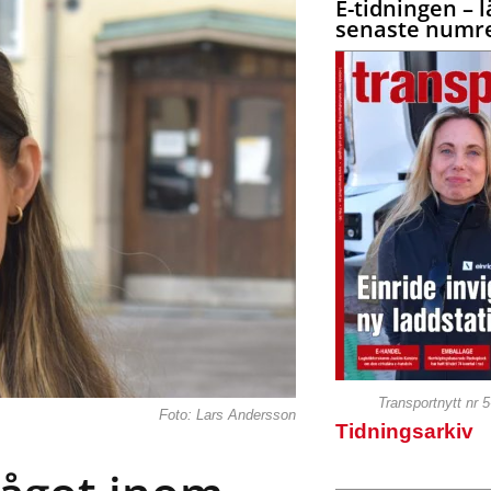
E-tidningen – l
senaste numre
Transportnytt nr 
Foto: Lars Andersson
Tidningsarkiv