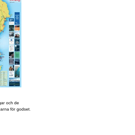
gar och de
garna för godset.