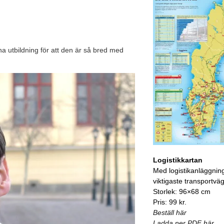
a utbildning för att den är så bred med
Logistikkartan
Med logistikanläggnin
viktigaste transportvä
Storlek: 96×68 cm
Pris: 99 kr.
Beställ här
Ladda ner PDF här