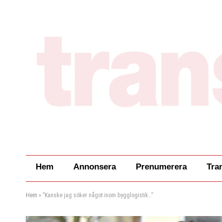
Hem
Annonsera
Prenumerera
Tra
Hem
»
”Kanske jag söker något inom bygglogistik…”