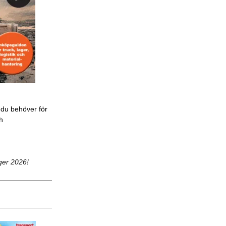
 du behöver för
ch
ger 2026!