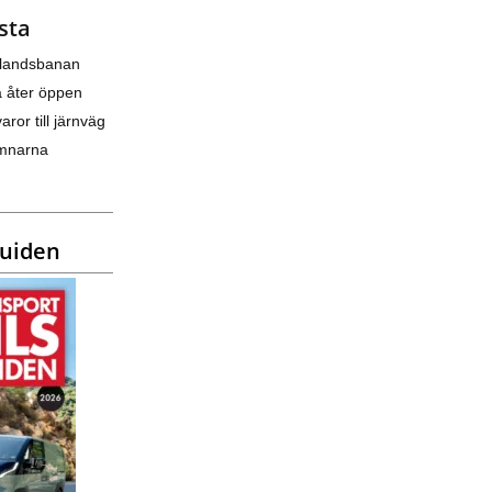
sta
nlandsbanan
a åter öppen
varor till järnväg
amnarna
guiden