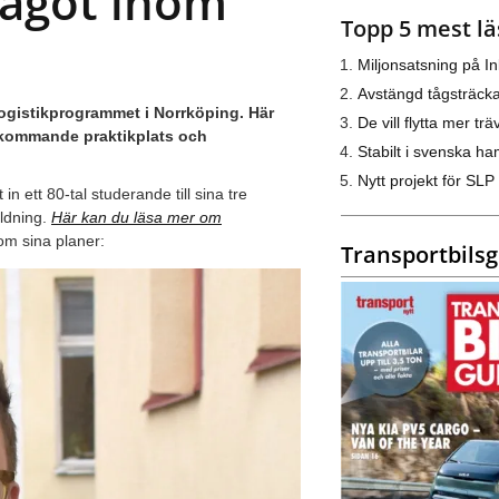
något inom
Topp 5 mest lä
Miljonsatsning på I
Avstängd tågsträck
gistikprogrammet i Norrköping. Här
De vill flytta mer trä
 kommande praktikplats och
Stabilt i svenska h
Nytt projekt för SLP
 ett 80-tal studerande till sina tre
ildning.
Här kan du läsa mer om
om sina planer:
Transportbils