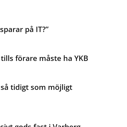
 sparar på IT?”
tills förare måste ha YKB
så tidigt som möjligt
ivt gods fast i Varberg