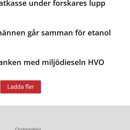
tkasse under forskares lupp
männen går samman för etanol
 tanken med miljödieseln HVO
Ladda fler
Chefredaktör