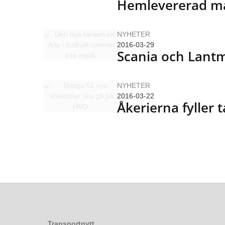
Hemlevererad ma
NYHETER
2016-03-29
Scania och Lant
NYHETER
2016-03-22
Åkerierna fyller
Transportnytt