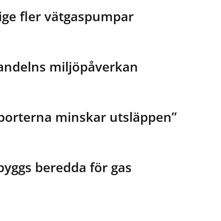
ige fler vätgaspumpar
andelns miljöpåverkan
porterna minskar utsläppen”
 byggs beredda för gas