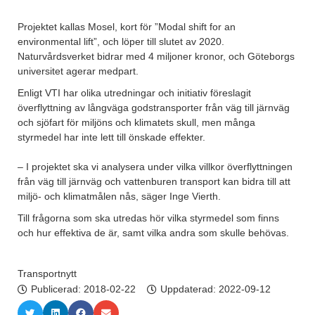
Projektet kallas Mosel, kort för ”Modal shift for an
environmental lift”, och löper till slutet av 2020.
Naturvårdsverket bidrar med 4 miljoner kronor, och Göteborgs
universitet agerar medpart.
Enligt VTI har olika utredningar och initiativ föreslagit
överflyttning av långväga godstransporter från väg till järnväg
och sjöfart för miljöns och klimatets skull, men många
styrmedel har inte lett till önskade effekter.
– I projektet ska vi analysera under vilka villkor överflyttningen
från väg till järnväg och vattenburen transport kan bidra till att
miljö- och klimatmålen nås, säger Inge Vierth.
Till frågorna som ska utredas hör vilka styrmedel som finns
och hur effektiva de är, samt vilka andra som skulle behövas.
Transportnytt
Publicerad:
2018-02-22
Uppdaterad: 2022-09-12