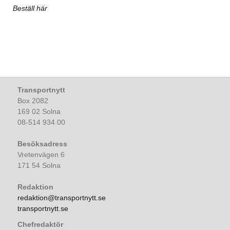
Beställ här
Transportnytt
Box 2082
169 02 Solna
08-514 934 00
Besöksadress
Vretenvägen 6
171 54 Solna
Redaktion
redaktion@transportnytt.se
transportnytt.se
Chefredaktör