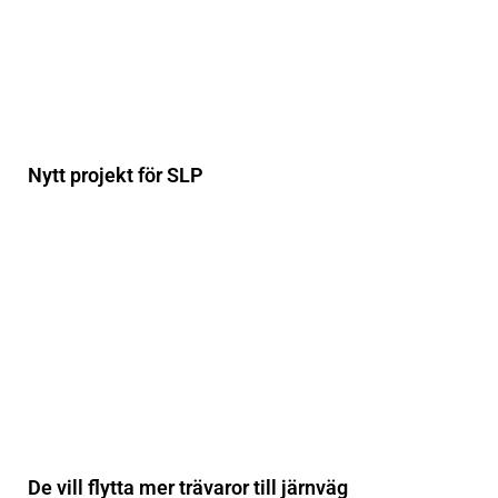
Nytt projekt för SLP
De vill flytta mer trävaror till järnväg