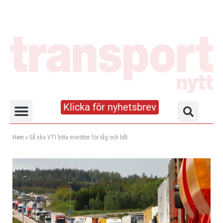
Klicka för nyhetsbrev
Truck- och lagerhandboken
Hem
»
Så ska VTI hitta morötter för tåg och båt