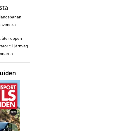
sta
nlandsbanan
 svenska
a åter öppen
varor till järnväg
amnarna
guiden