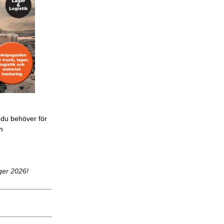
 du behöver för
ch
ger 2026!