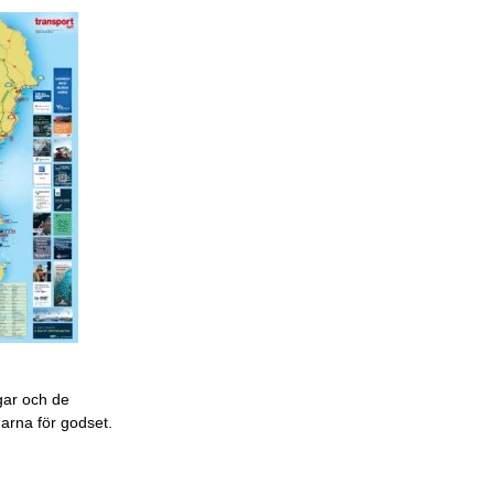
gar och de
garna för godset.