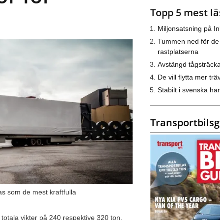
Topp 5 mest lä
Miljonsatsning på I
Tummen ned för de
rastplatserna
Avstängd tågsträck
De vill flytta mer trä
Stabilt i svenska h
Transportbils
s som de mest kraftfulla
 totala vikter på 240 respektive 320 ton.