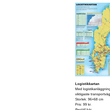
Logistikkartan
Med logistikanläggnin
viktigaste transportvä
Storlek: 96×68 cm
Pris: 99 kr.
Beställ här