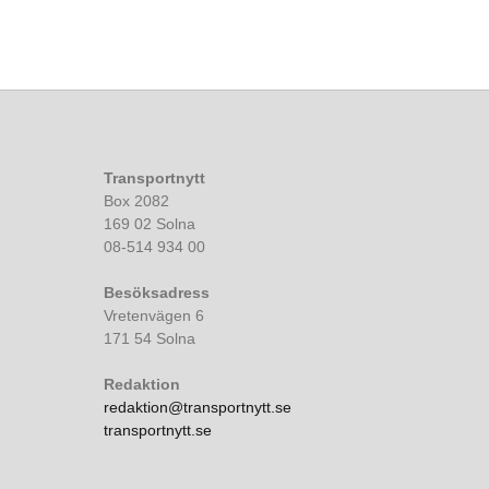
Transportnytt
Box 2082
169 02 Solna
08-514 934 00
Besöksadress
Vretenvägen 6
171 54 Solna
Redaktion
redaktion@transportnytt.se
transportnytt.se