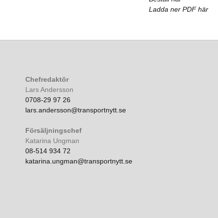
Ladda ner PDF här
Chefredaktör
Lars Andersson
0708-29 97 26
lars.andersson@transportnytt.se
Försäljningschef
Katarina Ungman
08-514 934 72
katarina.ungman@transportnytt.se