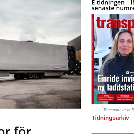
E-tidningen – l
senaste numre
Transportnytt nr 
Tidningsarkiv
or för