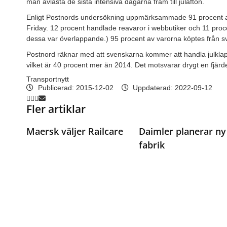
mån avlasta de sista intensiva dagarna fram till julafton.
Enligt Postnords undersökning uppmärksammade 91 procent av 
Friday. 12 procent handlade reavaror i webbutiker och 11 proce
dessa var överlappande.) 95 procent av varorna köptes från s
Postnord räknar med att svenskarna kommer att handla julklappa
vilket är 40 procent mer än 2014. Det motsvarar drygt en fjärded
Transportnytt
Publicerad:
2015-12-02
Uppdaterad: 2022-09-12
Fler artiklar
Maersk väljer Railcare
Daimler planerar ny
fabrik