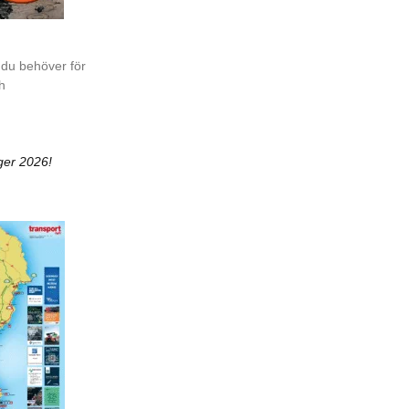
 du behöver för
ch
ger 2026!