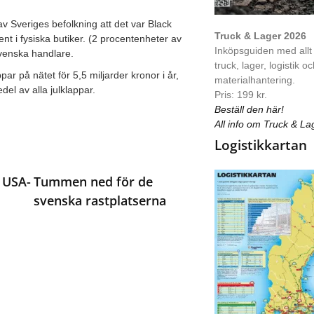
Sveriges befolkning att det var Black
Truck & Lager 2026
nt i fysiska butiker. (2 procentenheter av
Inköpsguiden med allt
venska handlare.
truck, lager, logistik o
r på nätet för 5,5 miljarder kronor i år,
materialhantering.
el av alla julklappar.
Pris: 199 kr.
Beställ den här!
All info om Truck & La
Logistikkartan
 USA-
Tummen ned för de
svenska rastplatserna