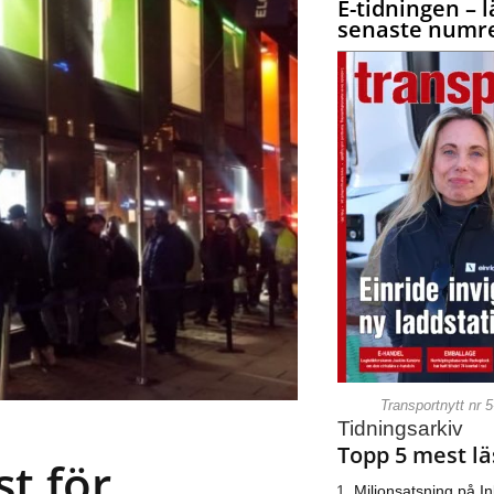
E-tidningen – l
senaste numre
Transportnytt nr 
Tidningsarkiv
Topp 5 mest lä
st för
Miljonsatsning på I