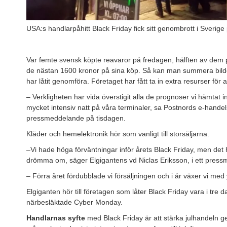
USA:s handlarpåhitt Black Friday fick sitt genombrott i Sveri
Var femte svensk köpte reavaror på fredagen, hälften av dem på 
de nästan 1600 kronor på sina köp. Så kan man summera bild
har låtit genomföra. Företaget har fått ta in extra resurser för 
– Verkligheten har vida överstigit alla de prognoser vi hämtat in
mycket intensiv natt på våra terminaler, sa Postnords e-handel
pressmeddelande på tisdagen.
Kläder och hemelektronik hör som vanligt till storsäljarna.
–Vi hade höga förväntningar inför årets Black Friday, men det h
drömma om, säger Elgigantens vd Niclas Eriksson, i ett pres
– Förra året fördubblade vi försäljningen och i år växer vi med 
Elgiganten hör till företagen som låter Black Friday vara i tre
närbesläktade Cyber Monday.
Handlarnas syfte
med Black Friday är att stärka julhandeln gen