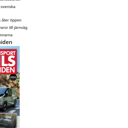
 svenska
a åter öppen
varor till järnväg
amnarna
uiden