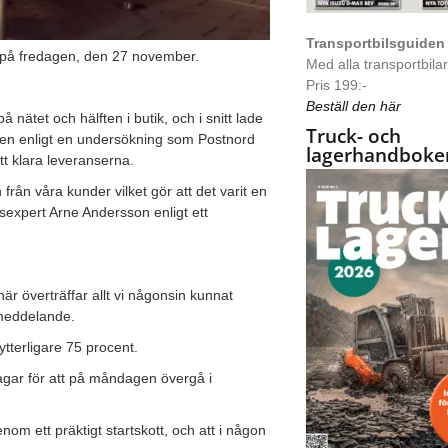
Transportbilsguiden
ge på fredagen, den 27 november.
Med alla transportbilar 
Pris 199:-
Beställ den här
nätet och hälften i butik, och i snitt lade
Truck- och
en enligt en undersökning som Postnord
lagerhandboke
att klara leveranserna.
 från våra kunder vilket gör att det varit en
sexpert Arne Andersson enligt ett
är överträffar allt vi någonsin kunnat
smeddelande.
ytterligare 75 procent.
 dagar för att på måndagen övergå i
om ett präktigt startskott, och att i någon