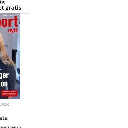
äs
t gratis
5-2026
sta
nlandsbanan