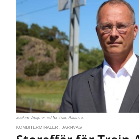
Joakim Weijmer, vd för Train Alliance.
KOMBITERMINALER
,
JÄRNVÄG