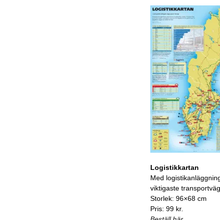
Logistikkartan
Med logistikanläggnin
viktigaste transportvä
Storlek: 96×68 cm
Pris: 99 kr.
Beställ här