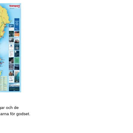
gar och de
garna för godset.