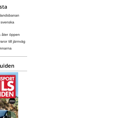
sta
nlandsbanan
 svenska
a åter öppen
varor till järnväg
amnarna
guiden