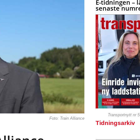
E-tidningen – l
senaste numre
Transportnytt nr 
Foto: Train Alliance
Tidningsarkiv