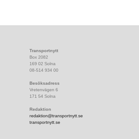
Transportnytt
Box 2082
169 02 Solna
08-514 934 00
Besöksadress
Vretenvägen 6
171 54 Solna
Redaktion
redaktion@transportnytt.se
transportnytt.se