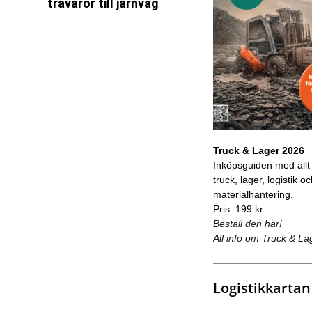
trävaror till järnväg
Truck & Lager 2026
Inköpsguiden med allt
truck, lager, logistik o
materialhantering.
Pris: 199 kr.
Beställ den här!
All info om Truck & La
Logistikkartan