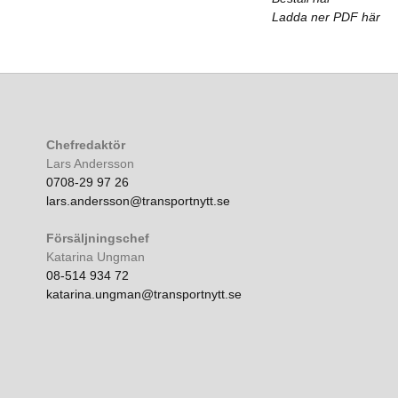
Ladda ner PDF här
Chefredaktör
Lars Andersson
0708-29 97 26
lars.andersson@transportnytt.se
Försäljningschef
Katarina Ungman
08-514 934 72
katarina.ungman@transportnytt.se