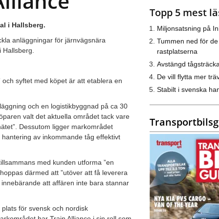
Alliance
Topp 5 mest lä
l i Hallsberg.
Miljonsatsning på I
eckla anläggningar för järnvägsnära
Tummen ned för de
 Hallsberg.
rastplatserna
Avstängd tågsträck
De vill flytta mer trä
” och syftet med köpet är att etablera en
Stabilt i svenska h
läggning och en logistikbyggnad på ca 30
öparen valt det aktuella området tack vare
Transportbils
nätet”. Dessutom ligger markområdet
s hantering av inkommande tåg effektivt
tt tillsammans med kunden utforma ”en
 hoppas därmed att ”utöver att få leverera
innebärande att affären inte bara stannar
plats för svensk och nordisk
kområdet har Train Alliance i sin roll som