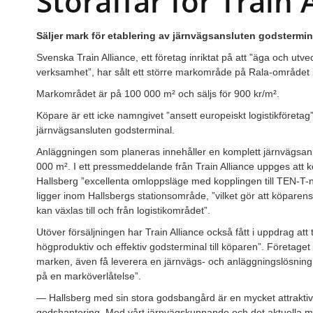
Storaffär för Train 
Säljer mark för etablering av järnvägsansluten godstermina
Svenska Train Alliance, ett företag inriktat på att ”äga och utv
verksamhet”, har sålt ett större markområde på Rala-området i
Markområdet är på 100 000 m² och säljs för 900 kr/m².
Köpare är ett icke namngivet ”ansett europeiskt logistikföretag
järnvägsansluten godsterminal.
Anläggningen som planeras innehåller en komplett järnvägsan
000 m². I ett pressmeddelande från Train Alliance uppges att k
Hallsberg ”excellenta omloppsläge med kopplingen till TEN-T-
ligger inom Hallsbergs stationsområde, ”vilket gör att köparen
kan växlas till och från logistikområdet”.
Utöver försäljningen har Train Alliance också fått i uppdrag a
högproduktiv och effektiv godsterminal till köparen”. Företaget
marken, även få leverera en järnvägs- och anläggningslösning 
på en marköverlåtelse”.
— Hallsberg med sin stora godsbangård är en mycket attraktiv 
godshantering. Med vårt järnvägskunnande och det aktuella mar