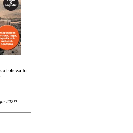
 du behöver för
ch
ger 2026!