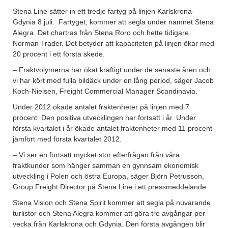
Stena Line sätter in ett tredje fartyg på linjen Karlskrona-
Gdynia 8 juli. Fartyget, kommer att segla under namnet Stena
Alegra. Det chartras från Stena Roro och hette tidigare
Norman Trader. Det betyder att kapaciteten på linjen ökar med
20 procent i ett första skede.
– Fraktvolymerna har ökat kraftigt under de senaste åren och
vi har kört med fulla bildäck under en lång period, säger Jacob
Koch-Nielsen, Freight Commercial Manager Scandinavia.
Under 2012 ökade antalet fraktenheter på linjen med 7
procent. Den positiva utvecklingen har fortsatt i år. Under
första kvartalet i år ökade antalet fraktenheter med 11 procent
jämfört med första kvartalet 2012.
– Vi ser en fortsatt mycket stor efterfrågan från våra
fraktkunder som hänger samman en gynnsam ekonomisk
utveckling i Polen och östra Europa, säger Björn Petrusson,
Group Freight Director på Stena Line i ett pressmeddelande.
Stena Vision och Stena Spirit kommer att segla på nuvarande
turlistor och Stena Alegra kommer att göra tre avgångar per
vecka från Karlskrona och Gdynia. Den första avgången blir