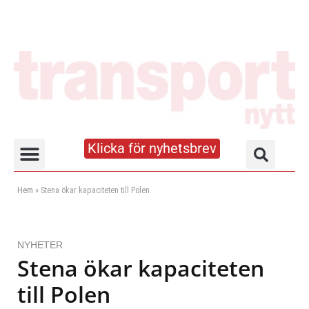
Klicka för nyhetsbrev
Truck- och lagerhandboken
Hem
»
Stena ökar kapaciteten till Polen
NYHETER
Stena ökar kapaciteten
till Polen