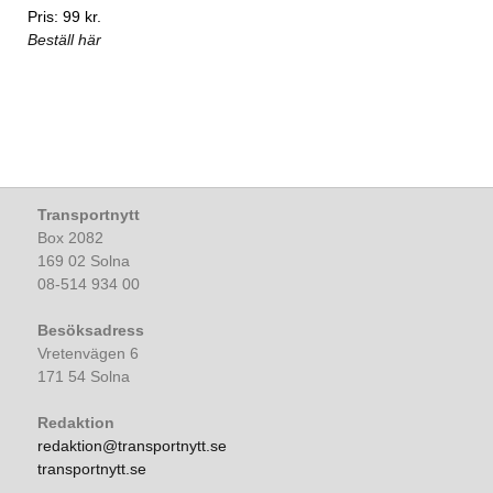
Pris: 99 kr.
Beställ här
Transportnytt
Box 2082
169 02 Solna
08-514 934 00
Besöksadress
Vretenvägen 6
171 54 Solna
Redaktion
redaktion@transportnytt.se
transportnytt.se