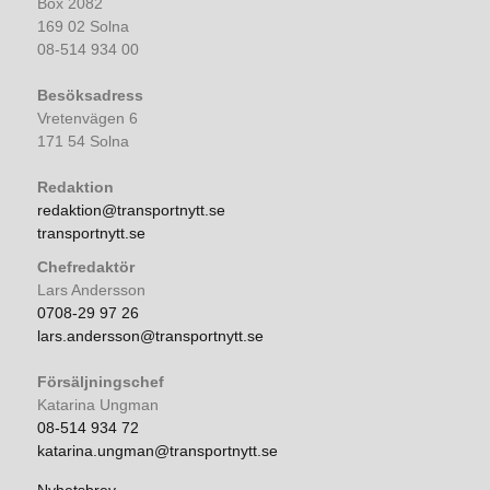
Box 2082
169 02 Solna
08-514 934 00
Besöksadress
Vretenvägen 6
171 54 Solna
Redaktion
redaktion@transportnytt.se
transportnytt.se
Chefredaktör
Lars Andersson
0708-29 97 26
lars.andersson@transportnytt.se
Försäljningschef
Katarina Ungman
08-514 934 72
katarina.ungman@transportnytt.se