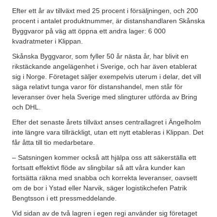
Efter ett år av tillväxt med 25 procent i försäljningen, och 200
procent i antalet produktnummer, är distanshandlaren Skånska
Byggvaror på väg att öppna ett andra lager: 6 000
kvadratmeter i Klippan.
Skånska Byggvaror, som fyller 50 år nästa år, har blivit en
rikstäckande angelägenhet i Sverige, och har även etablerat
sig i Norge. Företaget säljer exempelvis uterum i delar, det vill
säga relativt tunga varor för distanshandel, men står för
leveranser över hela Sverige med slingturer utförda av Bring
och DHL.
Efter det senaste årets tillväxt anses centrallagret i Ängelholm
inte längre vara tillräckligt, utan ett nytt etableras i Klippan. Det
får åtta till tio medarbetare.
– Satsningen kommer också att hjälpa oss att säkerställa ett
fortsatt effektivt flöde av slingbilar så att våra kunder kan
fortsätta räkna med snabba och korrekta leveranser, oavsett
om de bor i Ystad eller Narvik, säger logistikchefen Patrik
Bengtsson i ett pressmeddelande.
Vid sidan av de två lagren i egen regi använder sig företaget