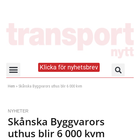
Klicka för nyhetsbrev
Truck- och lagerhandboken
Hem
»
Skånska Byggvarors uthus blir 6 000 kvm
NYHETER
Skånska Byggvarors
uthus blir 6 000 kvm