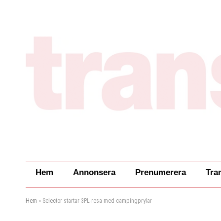
Hem
Annonsera
Prenumerera
Tra
Hem
»
Selector startar 3PL-resa med campingprylar