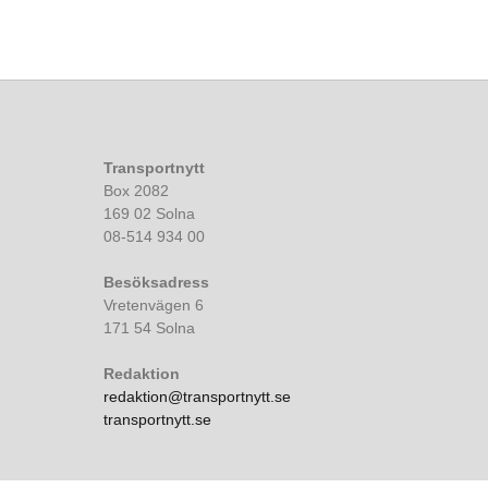
Transportnytt
Box 2082
169 02 Solna
08-514 934 00
Besöksadress
Vretenvägen 6
171 54 Solna
Redaktion
redaktion@transportnytt.se
transportnytt.se