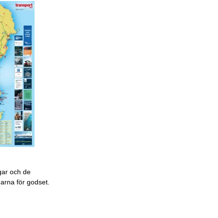
gar och de
garna för godset.