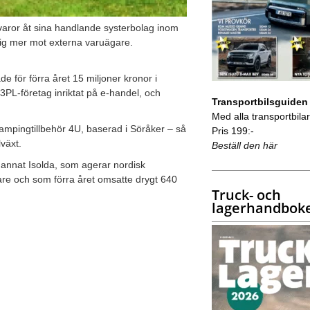
varor åt sina handlande systerbolag inom
sig mer mot externa varuägare.
de för förra året 15 miljoner kronor i
3PL-företag inriktat på e-handel, och
Transportbilsguiden
Med alla transportbilar 
ampingtillbehör 4U, baserad i Söråker – så
Pris 199:-
lväxt.
Beställ den här
 annat Isolda, som agerar nordisk
kare och som förra året omsatte drygt 640
Truck- och
lagerhandbok