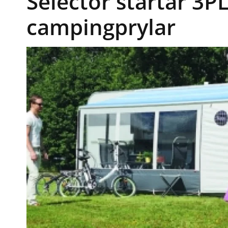
Selector startar 3P
campingprylar