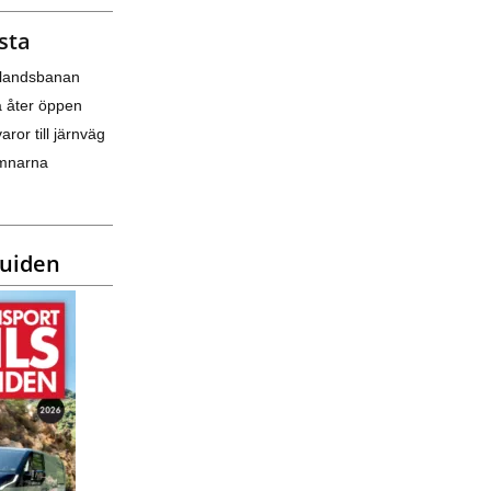
sta
nlandsbanan
a åter öppen
varor till järnväg
amnarna
guiden