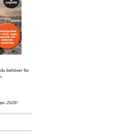
 du behöver för
ch
ger 2026!