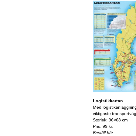
Logistikkartan
Med logistikanläggnin
viktigaste transportvä
Storlek: 96×68 cm
Pris: 99 kr.
Beställ här