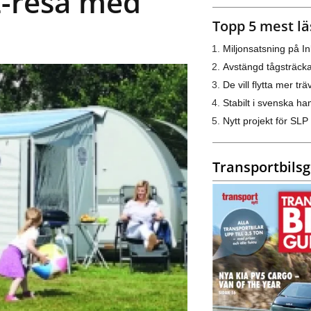
L-resa med
Topp 5 mest lä
Miljonsatsning på I
Avstängd tågsträck
De vill flytta mer trä
Stabilt i svenska h
Nytt projekt för SLP
Transportbils