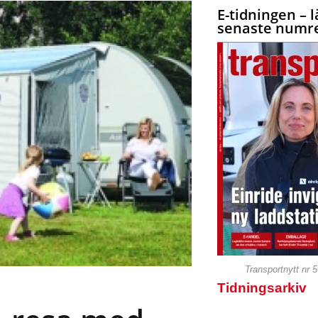
E-tidningen – l
senaste numre
Transportnytt nr 
Tidningsarkiv