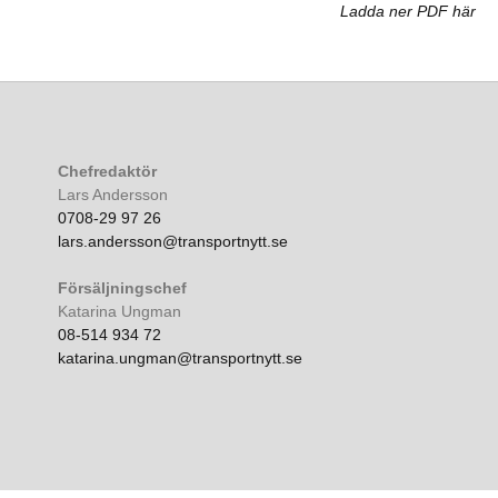
Ladda ner PDF här
Chefredaktör
Lars Andersson
0708-29 97 26
lars.andersson@transportnytt.se
Försäljningschef
Katarina Ungman
08-514 934 72
katarina.ungman@transportnytt.se