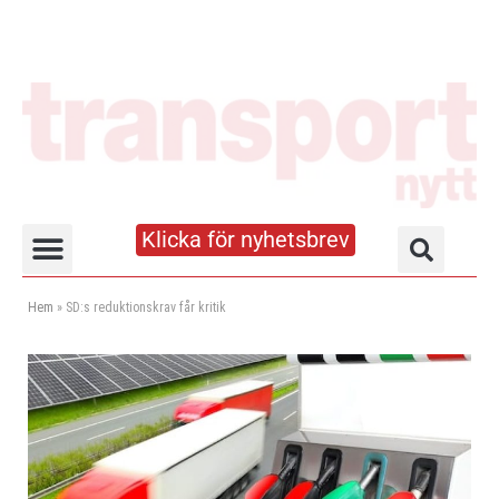
Klicka för nyhetsbrev
Truck- och lagerhandboken
Hem
»
SD:s reduktionskrav får kritik