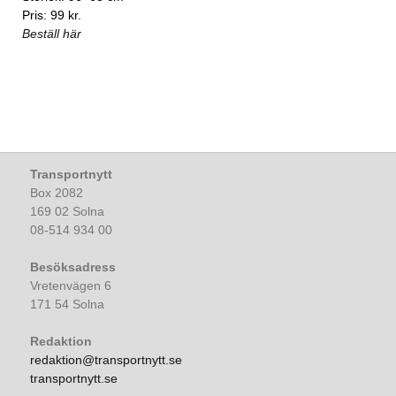
Pris: 99 kr.
Beställ här
Transportnytt
Box 2082
169 02 Solna
08-514 934 00
Besöksadress
Vretenvägen 6
171 54 Solna
Redaktion
redaktion@transportnytt.se
transportnytt.se