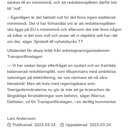
sänkas till en miniminivå, och att reduktionsplikten därför bör
bli ”noll”.
– Egentligen är det faktiskt noll för det finns ingen etablerad
miniminivå. Det vi har förhandlat om är att reduktionsplikten
ska ligga på EU:s miniminivå och eftersom det inte finns någon
så tolkar vi det som noll och anser att vi objektivt sett har rätt
om det, säger Sjöstedt till nyhetsbyrån TT.
Uttalandet får skarp kritik från arbetsgivarorganisationen
Transportföretagen.
— Vi har sedan länge efterfrågat en nystart och en framtida
balanserad reduktionsplikt, som tillsammans med ambitiösa
satsningar på elektrifiering, tar oss närmare att nå våra
klimatmål. Men att hota med regeringskaos som
Sverigedemokraterna nu gör är inte att ge branschen de
långsiktiga förutsättningar som behövs, säger Marcus
Dahlsten, vd för Transportföretagen, i en skriftig kommentar.
Lars Andersson
Publicerad:
2023-03-24
Uppdaterad: 2023-03-24