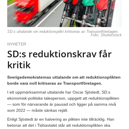
SD:s uttalande om reduktionsplikt kritiseras av Transportföretagen.
Foto: Shutterstock
NYHETER
SD:s reduktionskrav får
kritik
Sverigedemokraternas uttalande om att reduktionsplikten
borde vara noll kritiseras av Transportföretagen.
I ett uppmärksammat uttalande har Oscar Sjöstedt, SD:s
ekonomisk-politiske talesperson, uppgett att reduktionsplikten
— som för närvarande är pausad och ligger på samma nivå
som 2022 — måste sänkas rejält.
Enligt Sjöstedt är en halvering av plikten inte tillräcklig. Han
betonar att det i Tidöavtalet står att reduktionsplikten ska