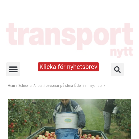
Klicka för nyhetsbrev
Truck- och lagerhandboken
Hem
»
Schoeller Alibert fokuserar på stora lådor i sin nya fabrik