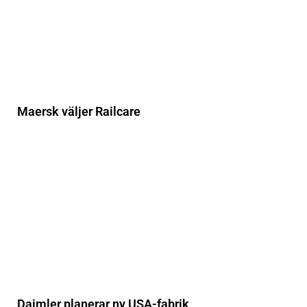
Maersk väljer Railcare
Daimler planerar ny USA-fabrik