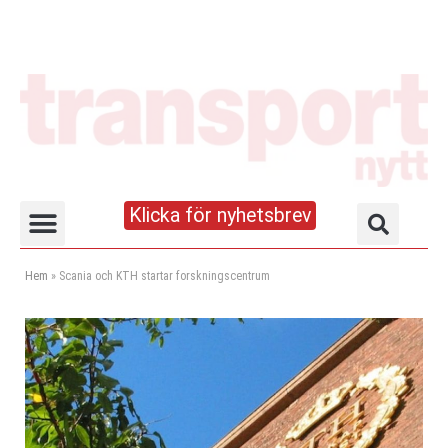
Klicka för nyhetsbrev
Truck- och lagerhandboken
Hem
»
Scania och KTH startar forskningscentrum