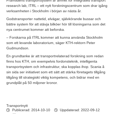
Framtidens transportsystem är ämnet för Integrated transport
research lab, ITRL – ett nytt forskningscentrum som drar igång
verksamheten i Stockholm i början av nästa år.
Godstransporter nattetid, elvägar, självkörande bussar och
bättre system för att stävja bilköer hör till lösningarna som det
nya centrumet kommer att beforska.
– Forskarna på ITRL kommer att kunna använda Stockholm
som ett levande laboratorium, säger KTH-rektorn Peter
Gudmundson.
En grundtanke är att transportrelaterad forskning som redan
finns hos KTH, om exempelvis fordonsteknik, intelligenta
transportsystem och infrastruktur, ska kopplas ihop. Scania å
sin sida ser initiativet som ett sätt att stärka företagets tillgång
tillgång till strategiskt viktig kompetens, och bidrar med en
grundplåt på 50 miljoner kronor.
Transportnytt
Publicerad:
2014-10-10
Uppdaterad: 2022-09-12