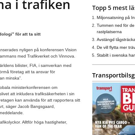
a i trafiken
Topp 5 mest lä
Miljonsatsning på I
Tummen ned för de
rastplatserna
ogi” för att ta sitt
Avstängd tågsträck
De vill flytta mer trä
 lanserades nyligen på konferensen Vision
Stabilt i svenska h
sammans med Trafikverket och Vinnova.
världens bilister, FIA, i samverkan med
förmå företag att ta ansvar för
Transportbils
kan minska”.
globala ministerkonferensen om
vet att inkludera trafiksäkerheten i sin
etagen kan använda för att rapportera sitt
part, säger Jacob Bangsgaard,
ssmeddelande.
fikolyckor. Alltför höga hastigheter,