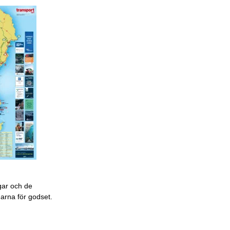
gar och de
garna för godset.