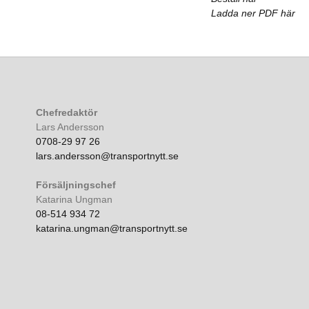
Ladda ner PDF här
Chefredaktör
Lars Andersson
0708-29 97 26
lars.andersson@transportnytt.se
Försäljningschef
Katarina Ungman
08-514 934 72
katarina.ungman@transportnytt.se