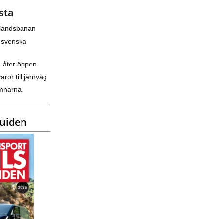
sta
nlandsbanan
 svenska
a åter öppen
varor till järnväg
amnarna
guiden