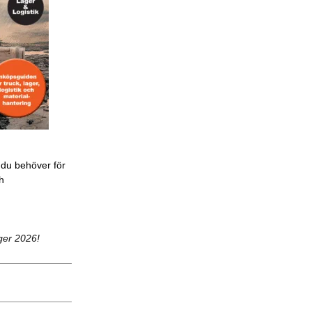
 du behöver för
ch
ger 2026!