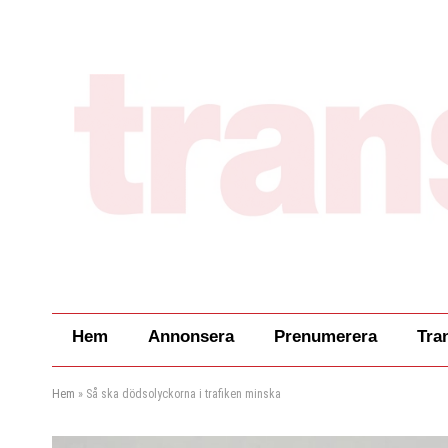
Hem
Annonsera
Prenumerera
Tra
Hem
»
Så ska dödsolyckorna i trafiken minska