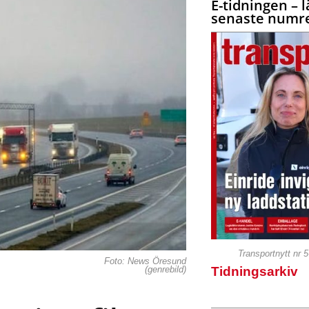
E-tidningen – l
senaste numre
Transportnytt nr 
Foto: News Öresund
Tidningsarkiv
(genrebild)