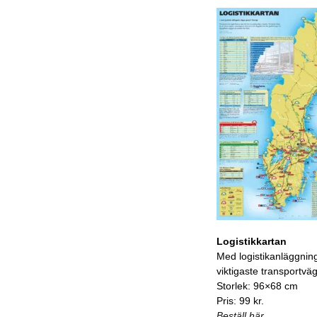
Logistikkartan
Med logistikanläggnin
viktigaste transportvä
Storlek: 96×68 cm
Pris: 99 kr.
Beställ här