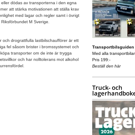
 eller dödas av transporterna i den egna
r att stärka motivationen att ställa krav
nlighet med lagar och regler samt i övrigt
 Riksförbundet M Sverige.
och drograttfulla lastbilschaufförer är ett
liga fel såsom brister i bromssystemet och
Transportbilsguiden
te köpa transporter om de inte är trygga
Med alla transportbilar 
tsvillkor och har nolltolerans mot alkohol
Pris 199:-
kurrensfördel.
Beställ den här
Truck- och
lagerhandbok