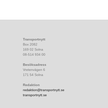
Transportnytt
Box 2082
169 02 Solna
08-514 934 00
Besöksadress
Vretenvägen 6
171 54 Solna
Redaktion
redaktion@transportnytt.se
transportnytt.se