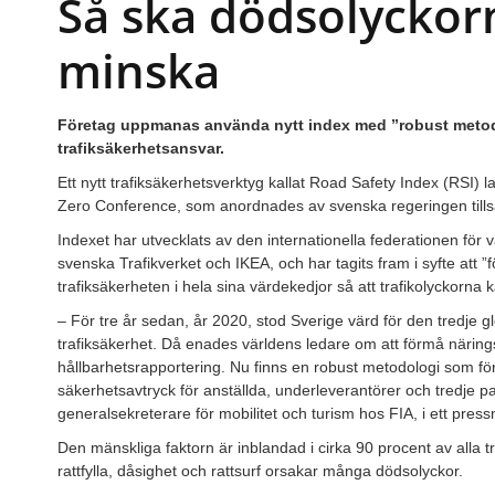
Så ska dödsolyckorn
minska
Företag uppmanas använda nytt index med ”robust metodol
trafiksäkerhetsansvar.
Ett nytt trafiksäkerhetsverktyg kallat Road Safety Index (RSI)
Zero Conference, som anordnades av svenska regeringen till
Indexet har utvecklats av den internationella federationen för 
svenska Trafikverket och IKEA, och har tagits fram i syfte att ”
trafiksäkerheten i hela sina värdekedjor så att trafikolyckorna 
– För tre år sedan, år 2020, stod Sverige värd för den tredje 
trafiksäkerhet. Då enades världens ledare om att förmå näringsli
hållbarhetsrapportering. Nu finns en robust metodologi som för
säkerhetsavtryck för anställda, underleverantörer och tredje 
generalsekreterare för mobilitet och turism hos FIA, i ett pre
Den mänskliga faktorn är inblandad i cirka 90 procent av alla tra
rattfylla, dåsighet och rattsurf orsakar många dödsolyckor.