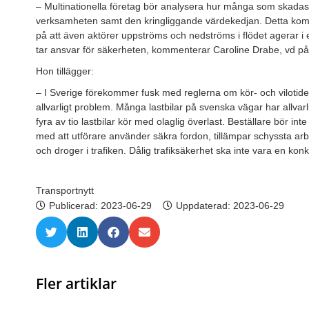
– Multinationella företag bör analysera hur många som skadas
verksamheten samt den kringliggande värdekedjan. Detta komme
på att även aktörer uppströms och nedströms i flödet agerar i e
tar ansvar för säkerheten, kommenterar Caroline Drabe, vd på
Hon tillägger:
– I Sverige förekommer fusk med reglerna om kör- och vilotider 
allvarligt problem. Många lastbilar på svenska vägar har allvar
fyra av tio lastbilar kör med olaglig överlast. Beställare bör in
med att utförare använder säkra fordon, tillämpar schyssta arbe
och droger i trafiken. Dålig trafiksäkerhet ska inte vara en kon
Transportnytt
Publicerad:
2023-06-29
Uppdaterad: 2023-06-29
Fler artiklar