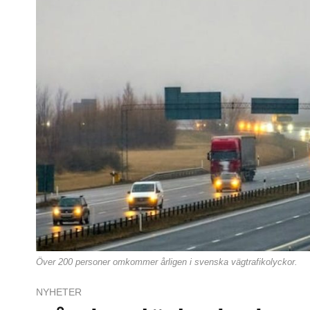
Över 200 personer omkommer årligen i svenska vägtrafikolyckor.
NYHETER