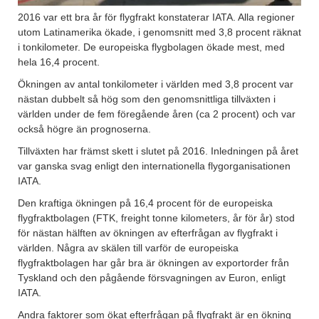
2016 var ett bra år för flygfrakt konstaterar IATA. Alla regioner
utom Latinamerika ökade, i genomsnitt med 3,8 procent räknat
i tonkilometer. De europeiska flygbolagen ökade mest, med
hela 16,4 procent.
Ökningen av antal tonkilometer i världen med 3,8 procent var
nästan dubbelt så hög som den genomsnittliga tillväxten i
världen under de fem föregående åren (ca 2 procent) och var
också högre än prognoserna.
Tillväxten har främst skett i slutet på 2016. Inledningen på året
var ganska svag enligt den internationella flygorganisationen
IATA.
Den kraftiga ökningen på 16,4 procent för de europeiska
flygfraktbolagen (FTK, freight tonne kilometers, år för år) stod
för nästan hälften av ökningen av efterfrågan av flygfrakt i
världen. Några av skälen till varför de europeiska
flygfraktbolagen har går bra är ökningen av exportorder från
Tyskland och den pågående försvagningen av Euron, enligt
IATA.
Andra faktorer som ökat efterfrågan på flygfrakt är en ökning