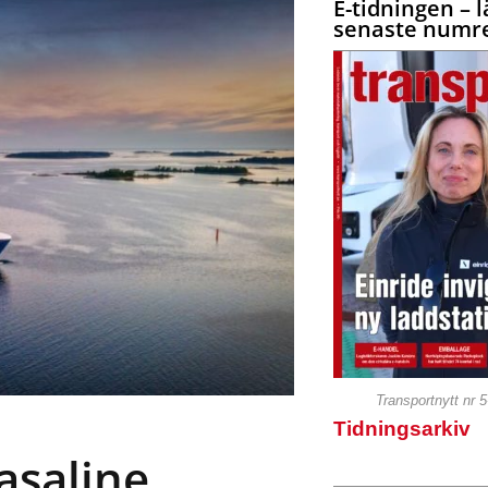
E-tidningen – l
senaste numre
Transportnytt nr 
Tidningsarkiv
asaline