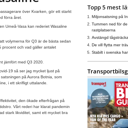
Topp 5 mest lä
passagerare över Kvarken, gör ett starkt
Miljonsatsning på I
d förra året.
Tummen ned för de
injen Umeå-Vasa kan rederiet Wasaline
rastplatserna
Avstängd tågsträck
 att volymerna för Q3 är de bästa sedan
De vill flytta mer trä
 procent och vad gäller antalet
Stabilt i svenska h
cent jämfört med Q3 2020.
Transportbils
vid-19 så ser jag mycket ljust på
re satsningen på Aurora Botnia, som
e, i ett skrifligt uttalande.
ektivitet, den ökade efterfrågan på
idstro. Vårt rederi har klarat pandemin
rad stark likviditet, samt ett mycket bra