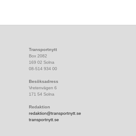
Transportnytt
Box 2082
169 02 Solna
08-514 934 00
Besöksadress
Vretenvägen 6
171 54 Solna
Redaktion
redaktion@transportnytt.se
transportnytt.se