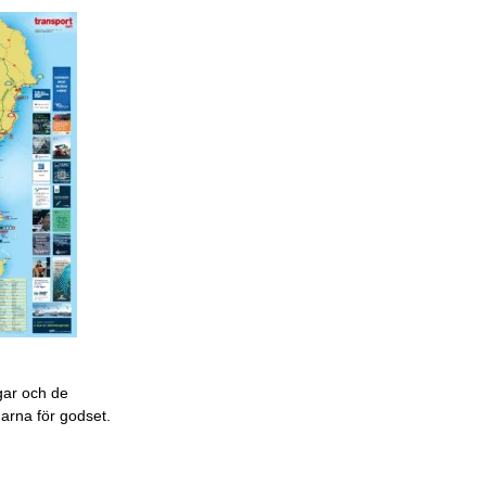
gar och de
garna för godset.