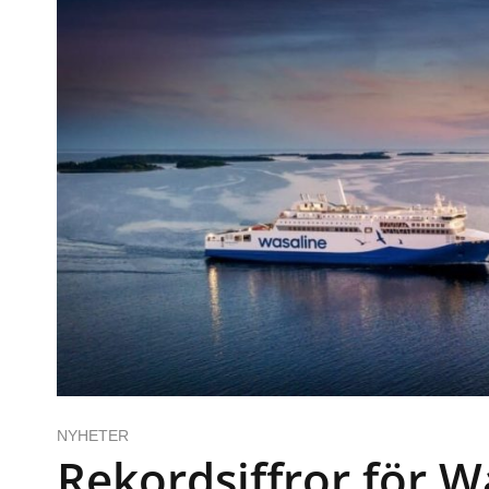
NYHETER
Rekordsiffror för W