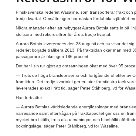
Finsk-svenska rederiet Wasaline, som transporterar frakt och 
tredje kvartal. Omsättningen har nästan fördubblats jämfört me
Några månader efter att nybygget Aurora Botnia satts in på l
stoltsera med rekordsiffror för årets tredje kvartal.
Aurora Botnia levererades den 28 augusti och nu visar det sig
rederiet började trafikera 2013. På fraktsidan ökar man med 35
passagerare är ökningen 186 procent.
Det har i sin tur gjort att omsättningen ökat med över 95 pro
— Trots de höga bränslepriserna och fortgående effekter av Co
framtiden. Det tredje kvartalet ger en stor framtidstro tack va
levererades exakt i rätt tid, säger Peter Ståhlberg, vd för Wasalin
Han fortsätter:
— Aurora Botnias världsledande energilösningar med bränsleeff
närresande samt efterfrågan på fraktkapacitet ger oss en framt
mycket bra hittills, trots alla utmaningar, och bibehållit oföränd
bokningsläge, säger Peter Ståhlberg, vd för Wasaline.