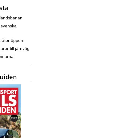
sta
nlandsbanan
 svenska
a åter öppen
varor till järnväg
amnarna
guiden