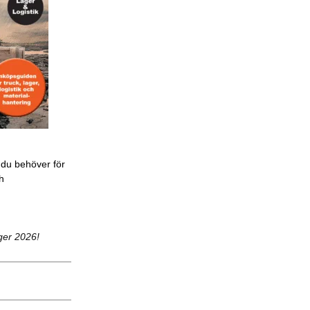
 du behöver för
ch
ger 2026!