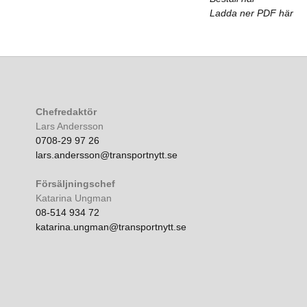
Ladda ner PDF här
Chefredaktör
Lars Andersson
0708-29 97 26
lars.andersson@transportnytt.se
Försäljningschef
Katarina Ungman
08-514 934 72
katarina.ungman@transportnytt.se