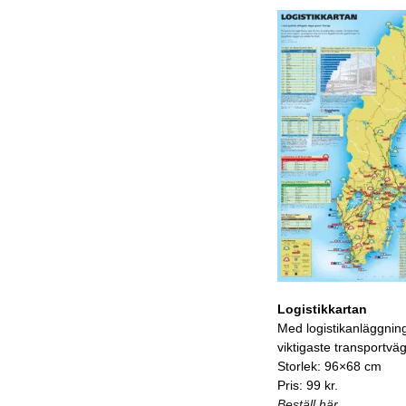
Logistikkartan
Med logistikanläggnin
viktigaste transportvä
Storlek: 96×68 cm
Pris: 99 kr.
Beställ här