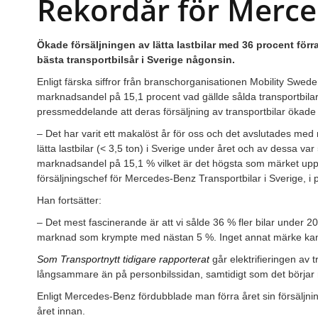
Rekordår för Merc
Ökade försäljningen av lätta lastbilar med 36 procent förra
bästa transportbilsår i Sverige någonsin.
Enligt färska siffror från branschorganisationen Mobility Swe
marknadsandel på 15,1 procent vad gällde sålda transportbilar. 
pressmeddelande att deras försäljning av transportbilar ökade
– Det har varit ett makalöst år för oss och det avslutades med r
lätta lastbilar (< 3,5 ton) i Sverige under året och av dessa v
marknadsandel på 15,1 % vilket är det högsta som märket uppn
försäljningschef för Mercedes-Benz Transportbilar i Sverige, 
Han fortsätter:
– Det mest fascinerande är att vi sålde 36 % fler bilar under 2
marknad som krympte med nästan 5 %. Inget annat märke kan 
Som Transportnytt tidigare rapporterat
går elektrifieringen av
långsammare än på personbilssidan, samtidigt som det börjar rö
Enligt Mercedes-Benz fördubblade man förra året sin försäljnin
året innan.