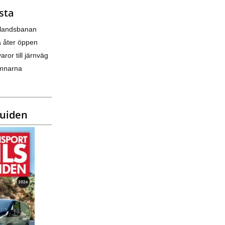
sta
nlandsbanan
a åter öppen
varor till järnväg
amnarna
guiden