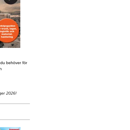
 du behöver för
ch
ger 2026!