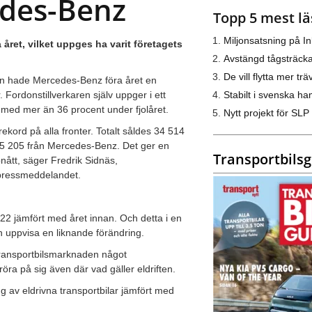
edes-Benz
Topp 5 mest lä
Miljonsatsning på I
 året, vilket uppges ha varit företagets
Avstängd tågsträck
De vill flytta mer trä
den hade Mercedes-Benz föra året en
Stabilt i svenska h
Fordonstillverkaren själv uppger i ett
 med mer än 36 procent under fjolåret.
Nytt projekt för SLP
ekord på alla fronter. Totalt såldes 34 514
ar 5 205 från Mercedes-Benz. Det ger en
Transportbils
ått, säger Fredrik Sidnäs,
i pressmeddelandet.
022 jämfört med året innan. Och detta i en
uppvisa en liknande förändring.
 transportbilsmarknaden något
ra på sig även där vad gäller eldriften.
g av eldrivna transportbilar jämfört med