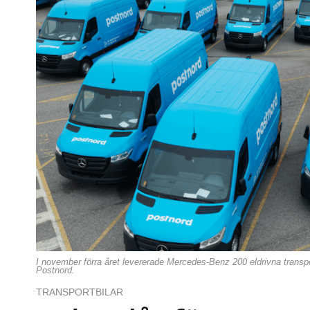
I november förra året levererade Mercedes-Benz 200 eldrivna transport
Postnord.
TRANSPORTBILAR