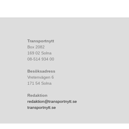
Transportnytt
Box 2082
169 02 Solna
08-514 934 00
Besöksadress
Vretenvägen 6
171 54 Solna
Redaktion
redaktion@transportnytt.se
transportnytt.se