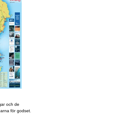
gar och de
garna för godset.