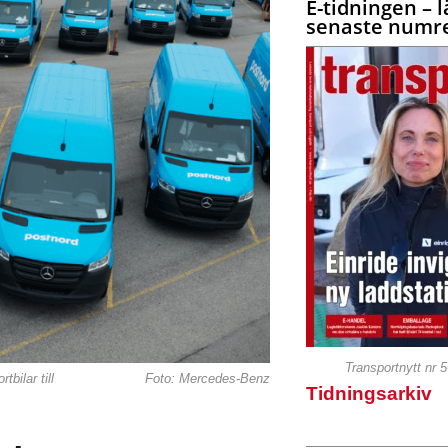
E-tidningen – l
senaste numre
Transportnytt nr 
bilar till
Foto: Mercedes-Benz
Tidningsarkiv