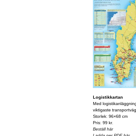
Logistikkartan
Med logistikanläggnin
viktigaste transportvä
Storlek: 96×68 cm
Pris: 99 kr.
Beställ här
Ladda ner PDF här