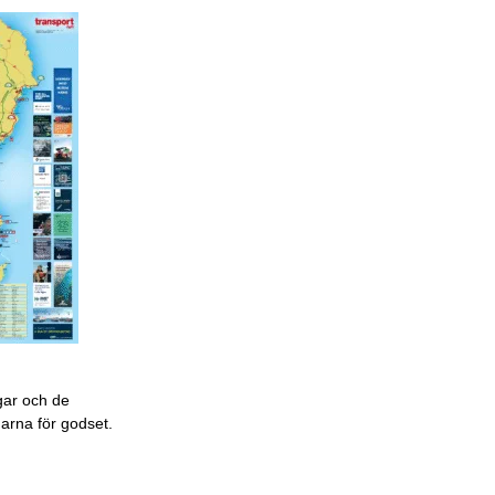
gar och de
garna för godset.