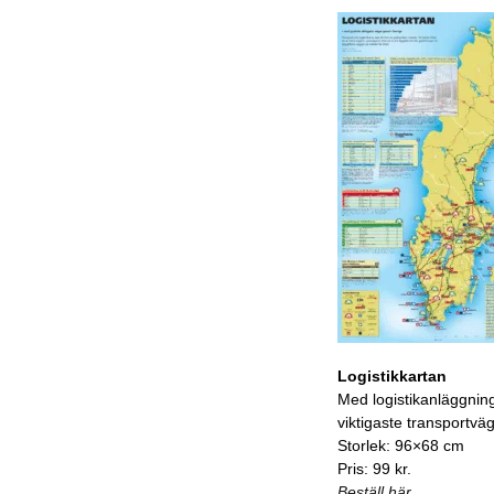
Logistikkartan
Med logistikanläggnin
viktigaste transportvä
Storlek: 96×68 cm
Pris: 99 kr.
Beställ här