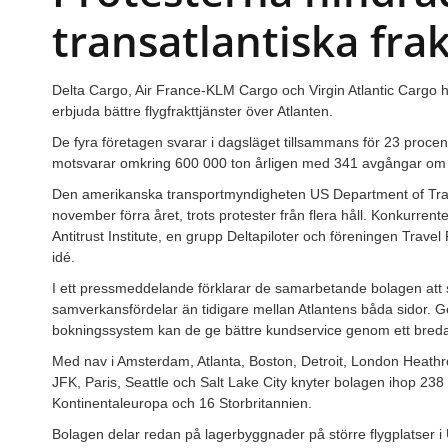
transatlantiska fra
Delta Cargo, Air France-KLM Cargo och Virgin Atlantic Cargo ha
erbjuda bättre flygfrakttjänster över Atlanten.
De fyra företagen svarar i dagsläget tillsammans för 23 procent
motsvarar omkring 600 000 ton årligen med 341 avgångar om d
Den amerikanska transportmyndigheten US Department of Tra
november förra året, trots protester från flera håll. Konkurrent
Antitrust Institute, en grupp Deltapiloter och föreningen Travel
idé.
I ett pressmeddelande förklarar de samarbetande bolagen att s
samverkansfördelar än tidigare mellan Atlantens båda sidor. Ge
bokningssystem kan de ge bättre kundservice genom ett bredar
Med nav i Amsterdam, Atlanta, Boston, Detroit, London Heathr
JFK, Paris, Seattle och Salt Lake City knyter bolagen ihop 238
Kontinentaleuropa och 16 Storbritannien.
Bolagen delar redan på lagerbyggnader på större flygplatser 