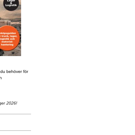
 du behöver för
ch
ger 2026!