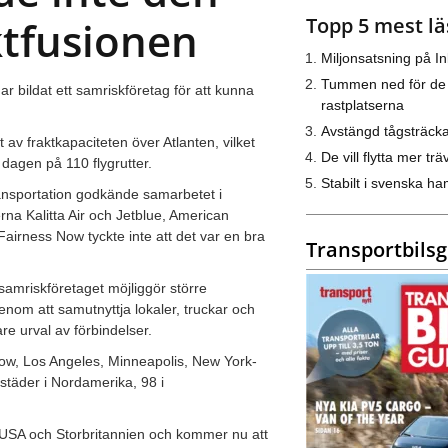
Topp 5 mest lä
ktfusionen
Miljonsatsning på I
Tummen ned för de
r bildat ett samriskföretag för att kunna
rastplatserna
Avstängd tågsträck
 av fraktkapaciteten över Atlanten, vilket
De vill flytta mer trä
agen på 110 flygrutter.
Stabilt i svenska h
nsportation godkände samarbetet i
erna Kalitta Air och Jetblue, American
 Fairness Now tyckte inte att det var en bra
Transportbils
amriskföretaget möjliggör större
nom att samutnyttja lokaler, truckar och
e urval av förbindelser.
ow, Los Angeles, Minneapolis, New York-
 städer i Nordamerika, 98 i
i USA och Storbritannien och kommer nu att