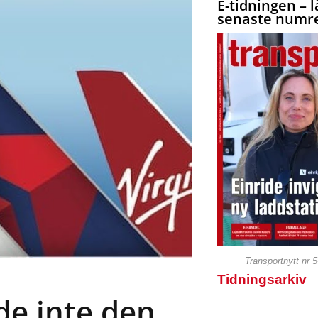
E-tidningen – l
senaste numre
Transportnytt nr 
Tidningsarkiv
de inte den