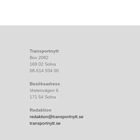
Transportnytt
Box 2082
169 02 Solna
08-514 934 00
Besöksadress
Vretenvägen 6
171 54 Solna
Redaktion
redaktion@transportnytt.se
transportnytt.se