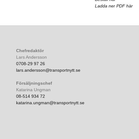
Ladda ner PDF här
Chefredaktör
Lars Andersson
0708-29 97 26
lars.andersson@transportnytt.se
Försäljningschef
Katarina Ungman
08-514 934 72
katarina.ungman@transportnytt.se