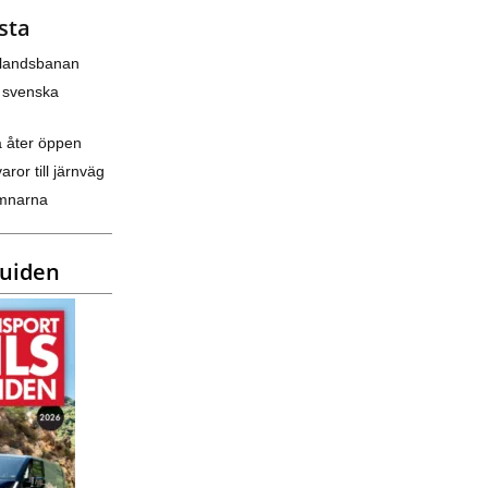
sta
nlandsbanan
 svenska
a åter öppen
varor till järnväg
amnarna
guiden