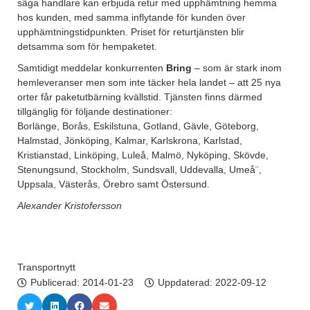
säga handlare kan erbjuda retur med upphämtning hemma
hos kunden, med samma inflytande för kunden över
upphämtningstidpunkten. Priset för returtjänsten blir
detsamma som för hempaketet.
Samtidigt meddelar konkurrenten
Bring
– som är stark inom
hemleveranser men som inte täcker hela landet – att 25 nya
orter får paketutbärning kvällstid. Tjänsten finns därmed
tillgänglig för följande destinationer:
Borlänge, Borås, Eskilstuna, Gotland, Gävle, Göteborg,
Halmstad, Jönköping, Kalmar, Karlskrona, Karlstad,
Kristianstad, Linköping, Luleå, Malmö, Nyköping, Skövde,
Stenungsund, Stockholm, Sundsvall, Uddevalla, Umeå¨,
Uppsala, Västerås, Örebro samt Östersund.
Alexander Kristofersson
Transportnytt
Publicerad:
2014-01-23
Uppdaterad: 2022-09-12