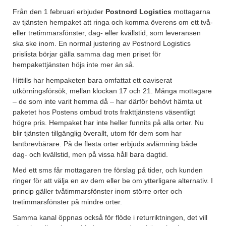
Från den 1 februari erbjuder
Postnord Logistics
mottagarna
av tjänsten hempaket att ringa och komma överens om ett två-
eller tretimmarsfönster, dag- eller kvällstid, som leveransen
ska ske inom. En normal justering av Postnord Logistics
prislista börjar gälla samma dag men priset för
hempakettjänsten höjs inte mer än så.
Hittills har hempaketen bara omfattat ett oaviserat
utkörningsförsök, mellan klockan 17 och 21. Många mottagare
– de som inte varit hemma då – har därför behövt hämta ut
paketet hos Postens ombud trots frakttjänstens väsentligt
högre pris. Hempaket har inte heller funnits på alla orter. Nu
blir tjänsten tillgänglig överallt, utom för dem som har
lantbrevbärare. På de flesta orter erbjuds avlämning både
dag- och kvällstid, men på vissa håll bara dagtid.
Med ett sms får mottagaren tre förslag på tider, och kunden
ringer för att välja en av dem eller be om ytterligare alternativ. I
princip gäller tvåtimmarsfönster inom större orter och
tretimmarsfönster på mindre orter.
Samma kanal öppnas också för flöde i returriktningen, det vill