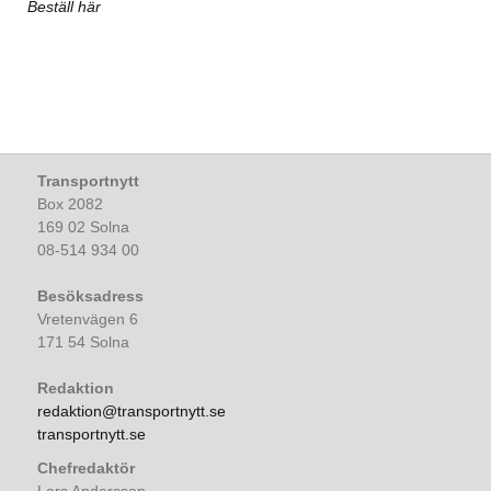
Beställ här
Transportnytt
Box 2082
169 02 Solna
08-514 934 00
Besöksadress
Vretenvägen 6
171 54 Solna
Redaktion
redaktion@transportnytt.se
transportnytt.se
Chefredaktör