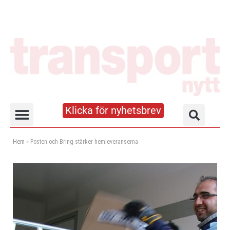
Klicka för nyhetsbrev
Truck- och lagerhandboken
Hem
»
Posten och Bring stärker hemleveranserna