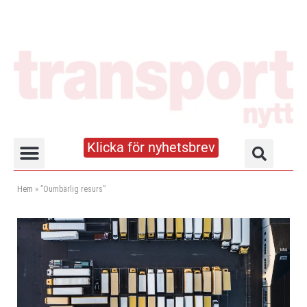
Klicka för nyhetsbrev
Truck- och lagerhandboken
Hem
»
”Oumbärlig resurs”