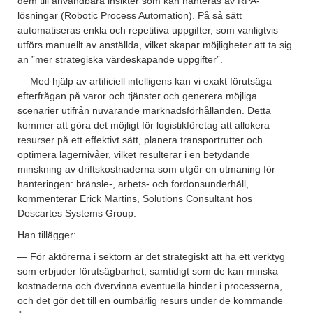
dem till användbara insikter som kan hanteras av RPA-
lösningar (Robotic Process Automation). På så sätt
automatiseras enkla och repetitiva uppgifter, som vanligtvis
utförs manuellt av anställda, vilket skapar möjligheter att ta sig
an ”mer strategiska värdeskapande uppgifter”.
— Med hjälp av artificiell intelligens kan vi exakt förutsäga
efterfrågan på varor och tjänster och generera möjliga
scenarier utifrån nuvarande marknadsförhållanden. Detta
kommer att göra det möjligt för logistikföretag att allokera
resurser på ett effektivt sätt, planera transportrutter och
optimera lagernivåer, vilket resulterar i en betydande
minskning av driftskostnaderna som utgör en utmaning för
hanteringen: bränsle-, arbets- och fordonsunderhåll,
kommenterar Erick Martins, Solutions Consultant hos
Descartes Systems Group.
Han tillägger:
— För aktörerna i sektorn är det strategiskt att ha ett verktyg
som erbjuder förutsägbarhet, samtidigt som de kan minska
kostnaderna och övervinna eventuella hinder i processerna,
och det gör det till en oumbärlig resurs under de kommande