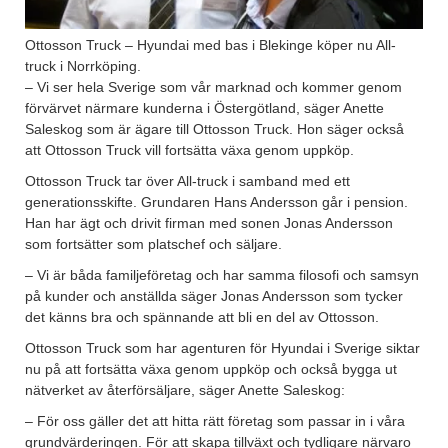
Ottosson Truck – Hyundai med bas i Blekinge köper nu All-
truck i Norrköping.
– Vi ser hela Sverige som vår marknad och kommer genom
förvärvet närmare kunderna i Östergötland, säger Anette
Saleskog som är ägare till Ottosson Truck. Hon säger också
att Ottosson Truck vill fortsätta växa genom uppköp.
Ottosson Truck tar över All-truck i samband med ett
generationsskifte. Grundaren Hans Andersson går i pension.
Han har ägt och drivit firman med sonen Jonas Andersson
som fortsätter som platschef och säljare.
– Vi är båda familjeföretag och har samma filosofi och samsyn
på kunder och anställda säger Jonas Andersson som tycker
det känns bra och spännande att bli en del av Ottosson.
Ottosson Truck som har agenturen för Hyundai i Sverige siktar
nu på att fortsätta växa genom uppköp och också bygga ut
nätverket av återförsäljare, säger Anette Saleskog:
– För oss gäller det att hitta rätt företag som passar in i våra
grundvärderingen. För att skapa tillväxt och tydligare närvaro