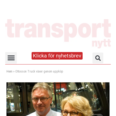
Klicka för nyhetsbrev
Truck- och lagerhandboken
Hem
»
Ottosson Truck växer genom uppköp