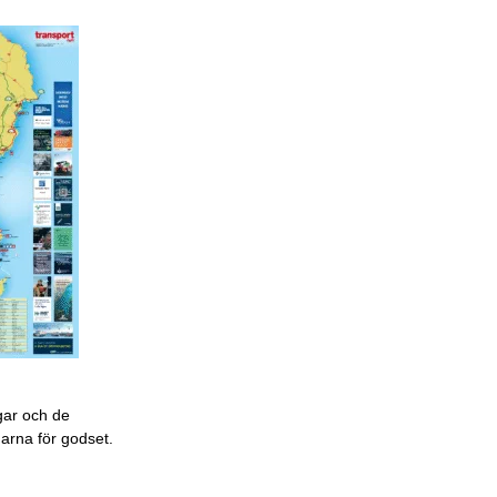
gar och de
garna för godset.