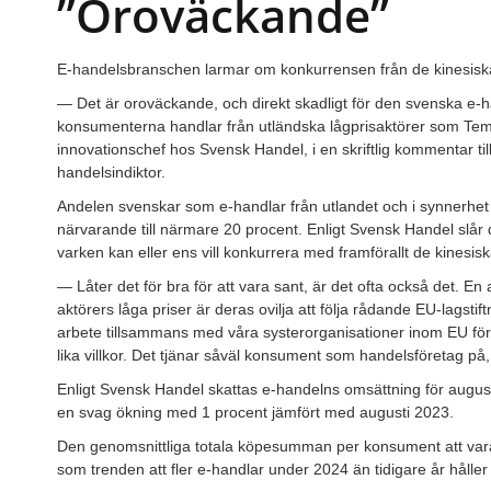
”Oroväckande”
E-handelsbranschen larmar om konkurrensen från de kinesiska 
— Det är oroväckande, och direkt skadligt för den svenska e-ha
konsumenterna handlar från utländska lågprisaktörer som Tem
innovationschef hos Svensk Handel, i en skriftlig kommentar ti
handelsindiktor.
Andelen svenskar som e-handlar från utlandet och i synnerhet 
närvarande till närmare 20 procent. Enligt Svensk Handel slår 
varken kan eller ens vill konkurrera med framförallt de kinesisk
— Låter det för bra för att vara sant, är det ofta också det. En
aktörers låga priser är deras ovilja att följa rådande EU-lagstiftn
arbete tillsammans med våra systerorganisationer inom EU för 
lika villkor. Det tjänar såväl konsument som handelsföretag på
Enligt Svensk Handel skattas e-handelns omsättning för augusti 
en svag ökning med 1 procent jämfört med augusti 2023.
Den genomsnittliga totala köpesumman per konsument att vara lå
som trenden att fler e-handlar under 2024 än tidigare år håller i