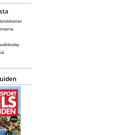
sta
nlandsbanan
amnarna
astbilssläp
på
guiden