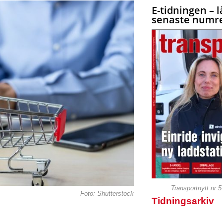
E-tidningen – l
senaste numre
Transportnytt nr 
Foto: Shutterstock
Tidningsarkiv