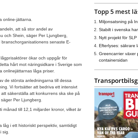
Topp 5 mest lä
online-jättarna.
Miljonsatsning på I
ndeln, att så stor andel av
Stabilt i svenska h
u och Shein, säger Per Ljungberg,
Nytt projekt för SLP
ll branschorganisationens senaste E-
Efterlyses: säkrare l
Greencarrier växer 
lågprisaktörer ökar och uppgår för
containersidan
detta hårt mot näringsidkare i Sverige som
a onlinejättarnas låga priser.
Transportbils
 av de största anledningarna till dessa
ing. Vi fortsätter att bedriva ett intensivt
att säkerställa att konkurrens ska ske på
, säger Per Ljungberg.
månad till 12,1 miljarder kronor, vilket är
g i ett historiskt perspektiv, samtidigt
 sig.