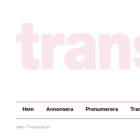
Hem
Annonsera
Prenumerera
Tra
Hem
»
”Oroväckande”