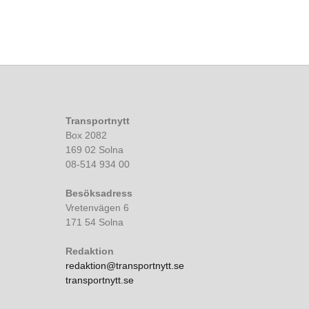
Transportnytt
Box 2082
169 02 Solna
08-514 934 00
Besöksadress
Vretenvägen 6
171 54 Solna
Redaktion
redaktion@transportnytt.se
transportnytt.se