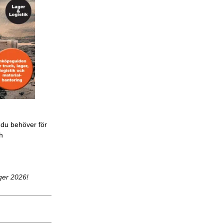
 du behöver för
ch
ger 2026!