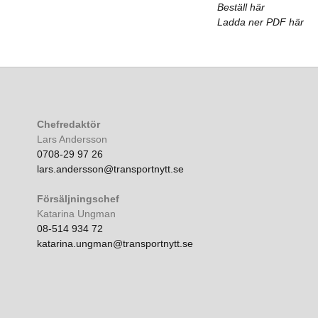
Beställ här
Ladda ner PDF här
Chefredaktör
Lars Andersson
0708-29 97 26
lars.andersson@transportnytt.se
Försäljningschef
Katarina Ungman
08-514 934 72
katarina.ungman@transportnytt.se