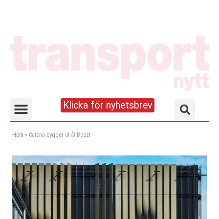
Klicka för nyhetsbrev
Truck- och lagerhandboken
Hem
»
Catena bygger ut åt Boozt