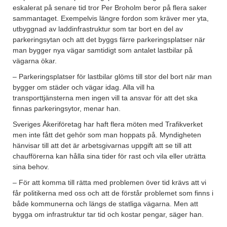
eskalerat på senare tid tror Per Broholm beror på flera saker
sammantaget. Exempelvis längre fordon som kräver mer yta,
utbyggnad av laddinfrastruktur som tar bort en del av
parkeringsytan och att det byggs färre parkeringsplatser när
man bygger nya vägar samtidigt som antalet lastbilar på
vägarna ökar.
– Parkeringsplatser för lastbilar glöms till stor del bort när man
bygger om städer och vägar idag. Alla vill ha
transporttjänsterna men ingen vill ta ansvar för att det ska
finnas parkeringsytor, menar han.
Sveriges Åkeriföretag har haft flera möten med Trafikverket
men inte fått det gehör som man hoppats på. Myndigheten
hänvisar till att det är arbetsgivarnas uppgift att se till att
chaufförerna kan hålla sina tider för rast och vila eller uträtta
sina behov.
– För att komma till rätta med problemen över tid krävs att vi
får politikerna med oss och att de förstår problemet som finns i
både kommunerna och längs de statliga vägarna. Men att
bygga om infrastruktur tar tid och kostar pengar, säger han.