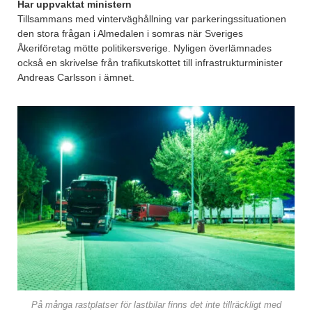
Har uppvaktat ministern
Tillsammans med vinterväghållning var parkeringssituationen
den stora frågan i Almedalen i somras när Sveriges
Åkeriföretag mötte politikersverige. Nyligen överlämnades
också en skrivelse från trafikutskottet till infrastrukturminister
Andreas Carlsson i ämnet.
På många rastplatser för lastbilar finns det inte tillräckligt med