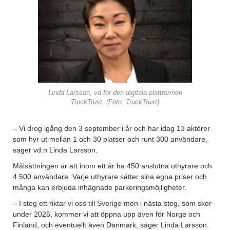
Linda Larsson, vd för den digitala plattformen
TruckTrust. (Foto: TruckTrust)
– Vi drog igång den 3 september i år och har idag 13 aktörer
som hyr ut mellan 1 och 30 platser och runt 300 användare,
säger vd:n Linda Larsson.
Målsättningen är att inom ett år ha 450 anslutna uthyrare och
4 500 användare. Varje uthyrare sätter sina egna priser och
många kan erbjuda inhägnade parkeringsmöjligheter.
– I steg ett riktar vi oss till Sverige men i nästa steg, som sker
under 2026, kommer vi att öppna upp även för Norge och
Finland, och eventuellt även Danmark, säger Linda Larsson.