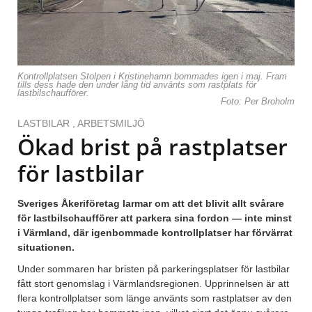
Kontrollplatsen Stolpen i Kristinehamn bommades igen i maj. Fram
tills dess hade den under lång tid använts som rastplats för
lastbilschaufförer.
Foto: Per Broholm
LASTBILAR
,
ARBETSMILJÖ
Ökad brist på rastplatser
för lastbilar
Sveriges Åkeriföretag larmar om att det blivit allt svårare
för lastbilschaufförer att parkera sina fordon — inte minst
i Värmland, där igenbommade kontrollplatser har förvärrat
situationen.
Under sommaren har bristen på parkeringsplatser för lastbilar
fått stort genomslag i Värmlandsregionen. Upprinnelsen är att
flera kontrollplatser som länge använts som rastplatser av den