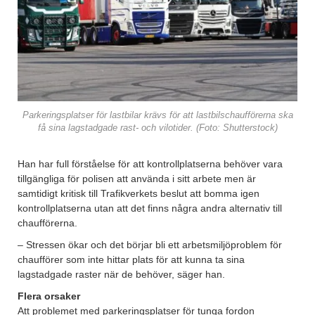
Parkeringsplatser för lastbilar krävs för att lastbilschaufförerna ska
få sina lagstadgade rast- och vilotider. (Foto: Shutterstock)
Han har full förståelse för att kontrollplatserna behöver vara
tillgängliga för polisen att använda i sitt arbete men är
samtidigt kritisk till Trafikverkets beslut att bomma igen
kontrollplatserna utan att det finns några andra alternativ till
chaufförerna.
– Stressen ökar och det börjar bli ett arbetsmiljöproblem för
chaufförer som inte hittar plats för att kunna ta sina
lagstadgade raster när de behöver, säger han.
Flera orsaker
Att problemet med parkeringsplatser för tunga fordon