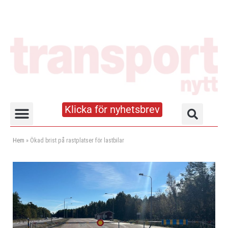
Klicka för nyhetsbrev
Truck- och lagerhandboken
Hem
»
Ökad brist på rastplatser för lastbilar