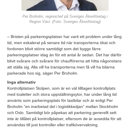
Per Broholm, regionchef på Sveriges Åkeriföretag i
Region Väst. (Foto: Sveriges Åkeriföretag)
– Bristen på parkeringsplatser har varit ett problem under lång
tid, men eskalerat på senare tid när transporterna ökat och
fordonen blivit större samtidigt som det byggs färre
parkeringsplatser idag än för ett antal år sedan. Det har därför
blivit svårare och svårare för chaufförerna att hitta någonstans
att ställa sig. Alla vill ha transporterna men få vill ha bilarna
parkerade hos sig, säger Per Broholm.
Inga alternativ
Kontrollplatsen Stolpen, som är en väl tilltagen kontrollplats
med toaletter och stora uppställningsytor, har under lång tid
använts som parkeringsplats för lastbilar och är enligt Per
Broholm ”en inarbetad del i logistikkedjan” mellan Stockholm
och Oslo. Samtidigt bör påpekas att parkering generellt sett
inte är tillåtet på kontrollplatser, eftersom de är avsedda för att
användas till just kontroller eller trafikövervakning.