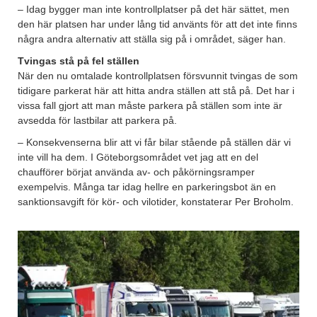
– Idag bygger man inte kontrollplatser på det här sättet, men
den här platsen har under lång tid använts för att det inte finns
några andra alternativ att ställa sig på i området, säger han.
Tvingas stå på fel ställen
När den nu omtalade kontrollplatsen försvunnit tvingas de som
tidigare parkerat här att hitta andra ställen att stå på. Det har i
vissa fall gjort att man måste parkera på ställen som inte är
avsedda för lastbilar att parkera på.
– Konsekvenserna blir att vi får bilar stående på ställen där vi
inte vill ha dem. I Göteborgsområdet vet jag att en del
chaufförer börjat använda av- och påkörningsramper
exempelvis. Många tar idag hellre en parkeringsbot än en
sanktionsavgift för kör- och vilotider, konstaterar Per Broholm.