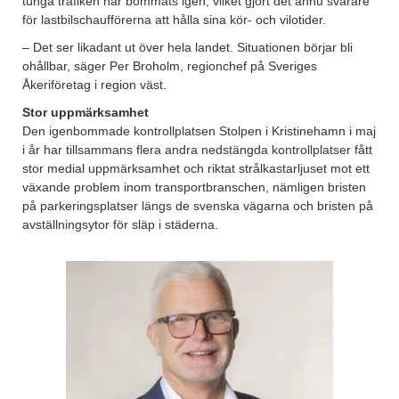
tunga trafiken har bommats igen, vilket gjort det ännu svårare
för lastbilschaufförerna att hålla sina kör- och vilotider.
– Det ser likadant ut över hela landet. Situationen börjar bli
ohållbar, säger Per Broholm, regionchef på Sveriges
Åkeriföretag i region väst.
Stor uppmärksamhet
Den igenbommade kontrollplatsen Stolpen i Kristinehamn i maj
i år har tillsammans flera andra nedstängda kontrollplatser fått
stor medial uppmärksamhet och riktat strålkastarljuset mot ett
växande problem inom transportbranschen, nämligen bristen
på parkeringsplatser längs de svenska vägarna och bristen på
avställningsytor för släp i städerna.