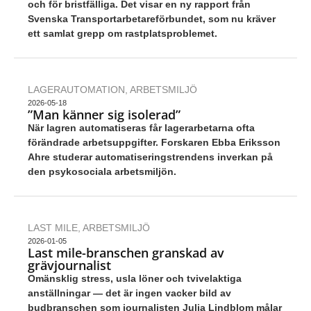
och för bristfälliga. Det visar en ny rapport från
Svenska Transport­arbetare­förbundet, som nu kräver
ett samlat grepp om rastplatsproblemet.
LAGERAUTOMATION
,
ARBETSMILJÖ
2026-05-18
”Man känner sig isolerad”
När lagren automatiseras får lagerarbetarna ofta
förändrade arbetsuppgifter. Forskaren Ebba Eriksson
Ahre studerar automatiseringstrendens inverkan på
den psykosociala arbetsmiljön.
LAST MILE
,
ARBETSMILJÖ
2026-01-05
Last mile-branschen granskad av
grävjournalist
Omänsklig stress, usla löner och tvivelaktiga
anställningar — det är ingen vacker bild av
budbranschen som journalisten Julia Lindblom målar