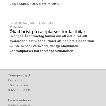
upp i boken ”Den sista milen”.
LASTBILAR
,
ARBETSMILJÖ
2025-10-24
Ökad brist på rastplatser för lastbilar
Sveriges Åkeriföretag larmar om att det blivit allt
svårare för lastbilschaufförer att parkera sina fordon
— inte minst i Värmland, där igenbommade
kontrollplatser har förvärrat situationen.
Transportnytt
Box 2082
169 02 Solna
08-514 934 00
Besöksadress
Vretenvägen 6