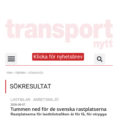
Klicka för nyhetsbrev
Truck- och lagerhandboken
Hem
»
Nyheter
»
Arbetsmiljö
SÖKRESULTAT
LASTBILAR
,
ARBETSMILJÖ
2026-08-07
Tummen ned för de svenska rastplatserna
Rastplatserna för lastbilstrafiken är för få, för otrygga