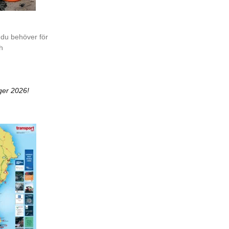
 du behöver för
ch
ger 2026!