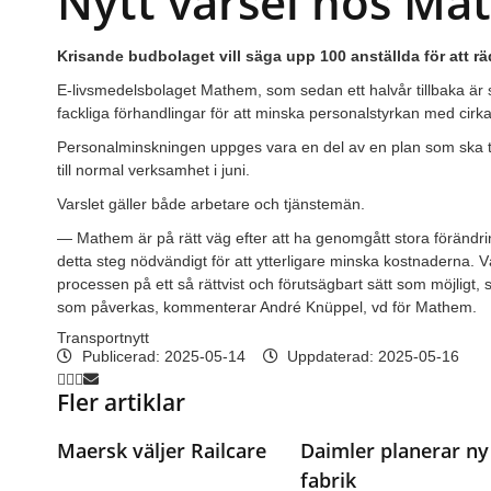
Nytt varsel hos M
Krisande budbolaget vill säga upp 100 anställda för att 
E-livsmedelsbolaget Mathem, som sedan ett halvår tillbaka är sa
fackliga förhandlingar för att minska personalstyrkan med cir
Personalminskningen uppges vara en del av en plan som ska t
till normal verksamhet i juni.
Varslet gäller både arbetare och tjänstemän.
— Mathem är på rätt väg efter att ha genomgått stora förändri
detta steg nödvändigt för att ytterligare minska kostnaderna. 
processen på ett så rättvist och förutsägbart sätt som möjligt,
som påverkas, kommenterar André Knüppel, vd för Mathem.
Transportnytt
Publicerad:
2025-05-14
Uppdaterad: 2025-05-16
Fler artiklar
Maersk väljer Railcare
Daimler planerar ny
fabrik