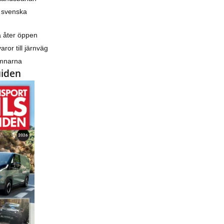
 svenska
a åter öppen
varor till järnväg
amnarna
uiden