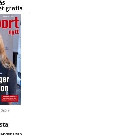
äs
t gratis
5-2026
sta
nlandsbanan