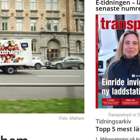
E-tidningen – l
senaste numre
Transportnytt nr 
Foto: Mathem
Tidningsarkiv
Topp 5 mest lä
Miljonsatsning på I