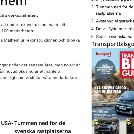
athem
Tummen ned för de
rastplatserna
rädda verksamheten.
Avstängd tågsträck
tt under rekonstruktion, har inlett
De vill flytta mer trä
ka 100 medarbetare.
Stabilt i svenska h
a Mathem ur rekonstruktionen och tillbaka
Transportbilsg
ngar under det senaste året, men tyvärr är
Vårt huvudfokus nu är att hantera
 samtidigt som vi stöttar våra medarbetare
 USA-
Tummen ned för de
svenska rastplatserna