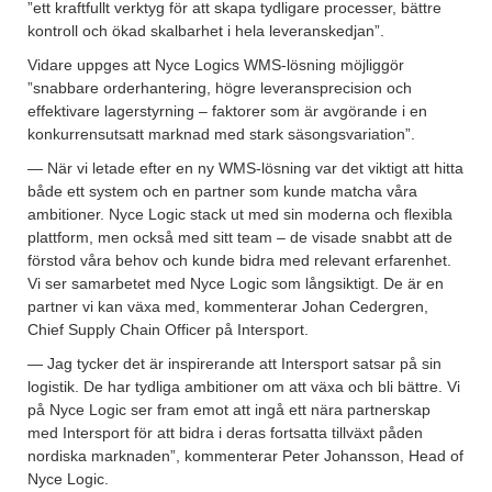
”ett kraftfullt verktyg för att skapa tydligare processer, bättre
kontroll och ökad skalbarhet i hela leveranskedjan”.
Vidare uppges att Nyce Logics WMS-lösning möjliggör
”snabbare orderhantering, högre leveransprecision och
effektivare lagerstyrning – faktorer som är avgörande i en
konkurrensutsatt marknad med stark säsongsvariation”.
— När vi letade efter en ny WMS-lösning var det viktigt att hitta
både ett system och en partner som kunde matcha våra
ambitioner. Nyce Logic stack ut med sin moderna och flexibla
plattform, men också med sitt team – de visade snabbt att de
förstod våra behov och kunde bidra med relevant erfarenhet.
Vi ser samarbetet med Nyce Logic som långsiktigt. De är en
partner vi kan växa med, kommenterar Johan Cedergren,
Chief Supply Chain Officer på Intersport.
— Jag tycker det är inspirerande att Intersport satsar på sin
logistik. De har tydliga ambitioner om att växa och bli bättre. Vi
på Nyce Logic ser fram emot att ingå ett nära partnerskap
med Intersport för att bidra i deras fortsatta tillväxt påden
nordiska marknaden”, kommenterar Peter Johansson, Head of
Nyce Logic.