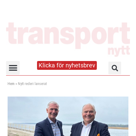
Klicka för nyhetsbrev
Truck- och lagerhandboken
Hem
»
Nytt rederi lanserat