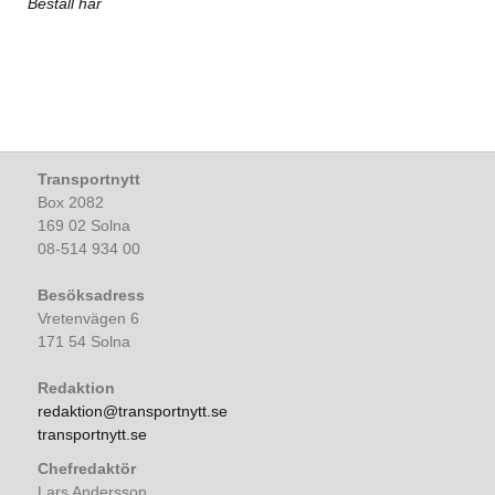
Beställ här
Transportnytt
Box 2082
169 02 Solna
08-514 934 00
Besöksadress
Vretenvägen 6
171 54 Solna
Redaktion
redaktion@transportnytt.se
transportnytt.se
Chefredaktör
Lars Andersson