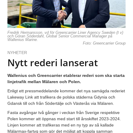
Fredrik Hermansson, vd för Greencarrier Liner Agency Sweden (t v)
och Göran Söderdahl, Global Senior Commercial Manager på
Wallenius Marine.
Foto: Greencarrier Group
NYHETER
Nytt rederi lanserat
Wallenius och Greencarrier etablerar rederi som ska starta
linjetrafik mellan Mälaren och Polen.
Enligt ett pressmeddelande kommer det nya samägda rederiet
Lakeway Link att trafikera de polska städerna Gdynia och
Gdansk till och från Södertälje och Västerås via Mälaren.
Fasta avgångar två gånger i veckan från Sverige respektive
Polen kommer att öppnas med start till årsskiftet 2023-2024.
Linjen kommer att trafikeras med en ny typ av så kallade
Mälarmax-fartyg som gör det möjligt att koppla samman