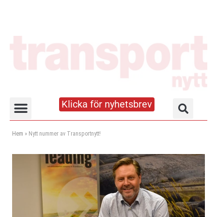
Klicka för nyhetsbrev
Truck- och lagerhandboken
Hem
»
Nytt nummer av Transportnytt!