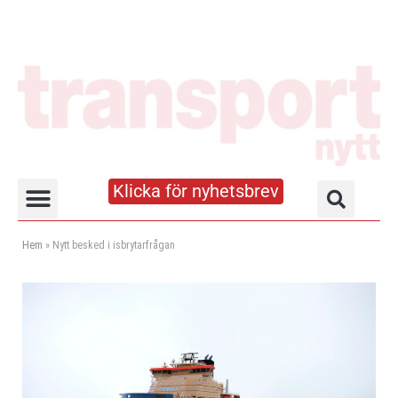
Klicka för nyhetsbrev
Truck- och lagerhandboken
Hem
»
Nytt besked i isbrytarfrågan