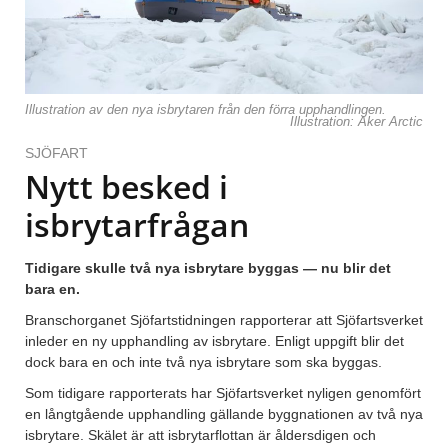
Illustration av den nya isbrytaren från den förra upphandlingen.
Illustration: Aker Arctic
SJÖFART
Nytt besked i
isbrytarfrågan
Tidigare skulle två nya isbrytare byggas — nu blir det
bara en.
Branschorganet Sjöfartstidningen rapporterar att Sjöfartsverket
inleder en ny upphandling av isbrytare. Enligt uppgift blir det
dock bara en och inte två nya isbrytare som ska byggas.
Som tidigare rapporterats har Sjöfartsverket nyligen genomfört
en långtgående upphandling gällande byggnationen av två nya
isbrytare. Skälet är att isbrytarflottan är åldersdigen och