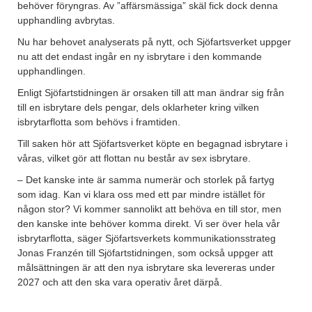
behöver föryngras. Av ”affärsmässiga” skäl fick dock denna
upphandling avbrytas.
Nu har behovet analyserats på nytt, och Sjöfartsverket uppger
nu att det endast ingår en ny isbrytare i den kommande
upphandlingen.
Enligt Sjöfartstidningen är orsaken till att man ändrar sig från
till en isbrytare dels pengar, dels oklarheter kring vilken
isbrytarflotta som behövs i framtiden.
Till saken hör att Sjöfartsverket köpte en begagnad isbrytare i
våras, vilket gör att flottan nu består av sex isbrytare.
– Det kanske inte är samma numerär och storlek på fartyg
som idag. Kan vi klara oss med ett par mindre istället för
någon stor? Vi kommer sannolikt att behöva en till stor, men
den kanske inte behöver komma direkt. Vi ser över hela vår
isbrytarflotta, säger Sjöfartsverkets kommunikationsstrateg
Jonas Franzén till Sjöfartstidningen, som också uppger att
målsättningen är att den nya isbrytare ska levereras under
2027 och att den ska vara operativ året därpå.