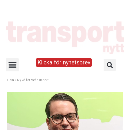
Klicka för nyhetsbrev
Truck- och lagerhandboken
Hem
»
Ny vd för Veho Import