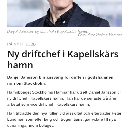
Danjel Jansson, ny driftchef i Kapellskärs hamn.
Foto: Stockholms Hamnar
PÅ NYTT JOBB
Ny driftchef i Kapellskärs
hamn
Danjel Jansson blir ansvarig för driften i godshamnen
norr om Stockholm.
Hamnboaget Stockholms Hamnar har utsett Danjel Jansson till
ny driftchef i Kapellskärs hamn. Han har de senaste två åren
arbetat som vice driftchef i Kapellskärs hamn.
Han tillträdde den nya rollen vid årsskiftet och efterträder Peter
Lundman som efter lång och trogen tjänst går vidare till nya
utmaningar inom bolaget.