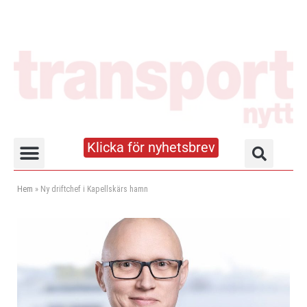
Klicka för nyhetsbrev
Truck- och lagerhandboken
Hem
»
Ny driftchef i Kapellskärs hamn