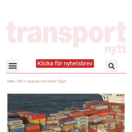
Klicka för nyhetsbrev
Truck- och lagerhandboken
Hem
»
MSC:s tappade last väcker frågor