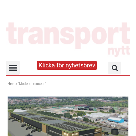
Klicka för nyhetsbrev
Truck- och lagerhandboken
Hem
»
”Modernt koncept”