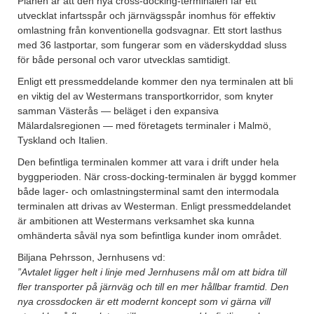
Planen är att den nya cross-docking-terminalen får ett
utvecklat infartsspår och järnvägsspår inomhus för effektiv
omlastning från konventionella godsvagnar. Ett stort lasthus
med 36 lastportar, som fungerar som en väderskyddad sluss
för både personal och varor utvecklas samtidigt.
Enligt ett pressmeddelande kommer den nya terminalen att bli
en viktig del av Westermans transportkorridor, som knyter
samman Västerås — beläget i den expansiva
Mälardalsregionen — med företagets terminaler i Malmö,
Tyskland och Italien.
Den befintliga terminalen kommer att vara i drift under hela
byggperioden. När cross-docking-terminalen är byggd kommer
både lager- och omlastningsterminal samt den intermodala
terminalen att drivas av Westerman. Enligt pressmeddelandet
är ambitionen att Westermans verksamhet ska kunna
omhänderta såväl nya som befintliga kunder inom området.
Biljana Pehrsson, Jernhusens vd:
”Avtalet ligger helt i linje med Jernhusens mål om att bidra till
fler transporter på järnväg och till en mer hållbar framtid. Den
nya crossdocken är ett modernt koncept som vi gärna vill