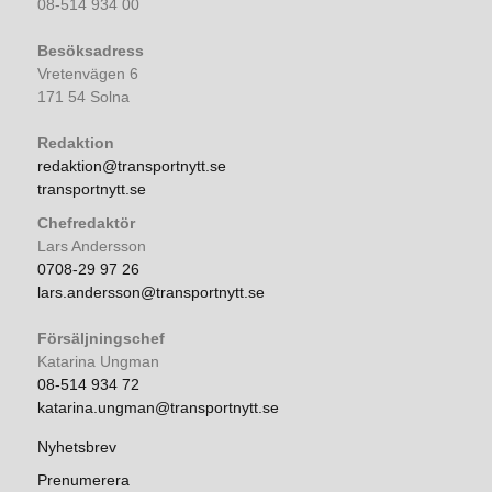
08-514 934 00
Besöksadress
Vretenvägen 6
171 54 Solna
Redaktion
redaktion@transportnytt.se
transportnytt.se
Chefredaktör
Lars Andersson
0708-29 97 26
lars.andersson@transportnytt.se
Försäljningschef
Katarina Ungman
08-514 934 72
katarina.ungman@transportnytt.se
Nyhetsbrev
Prenumerera