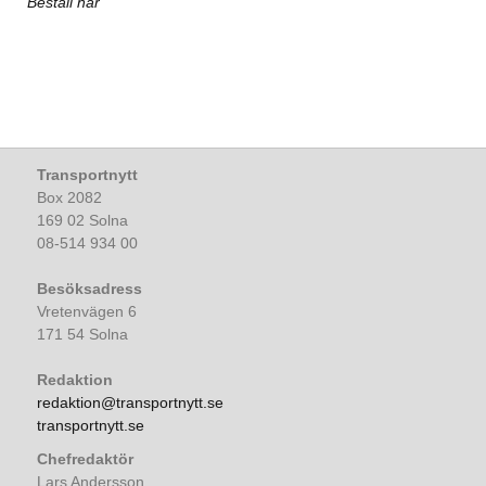
Beställ här
Transportnytt
Box 2082
169 02 Solna
08-514 934 00
Besöksadress
Vretenvägen 6
171 54 Solna
Redaktion
redaktion@transportnytt.se
transportnytt.se
Chefredaktör
Lars Andersson