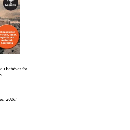
 du behöver för
ch
ger 2026!