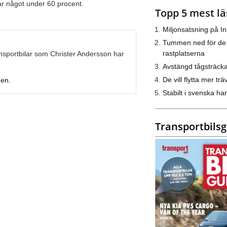
var något under 60 procent.
Topp 5 mest lä
Miljonsatsning på I
Tummen ned för de
rastplatserna
ransportbilar som Christer Andersson har
Avstängd tågsträck
De vill flytta mer trä
den
.
Stabilt i svenska h
Transportbils