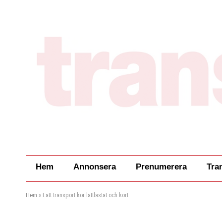
Hem
Annonsera
Prenumerera
Tra
Hem
»
Lätt transport kör lättlastat och kort