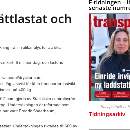
E-tidningen – l
senaste numre
ättlastat och
kning från Traﬁkanalys för att öka
vis kort, 6 mil per dag, och lastens
r livsmedel/drycker samt
åg lastvikt för lätta transporter lastvikt
anvikt på 400 kg.
12 som gjorts av Statistiska centralbyrån
pdrag. Undersökningen är utformad som
Transportnytt nr 
e har varit Fredrik Söderbaum,
Tidningsarkiv
utsatser. Undersökningen riktades till 600 av