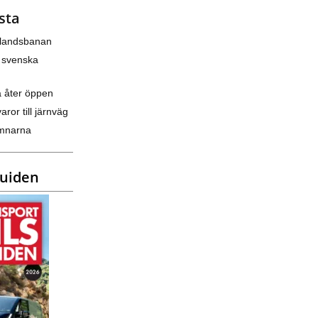
sta
nlandsbanan
 svenska
a åter öppen
varor till järnväg
amnarna
guiden