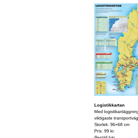
Logistikkartan
Med logistikanläggnin
viktigaste transportvä
Storlek: 96×68 cm
Pris: 99 kr.
Beställ här