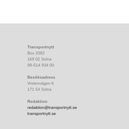
Transportnytt
Box 2082
169 02 Solna
08-514 934 00
Besöksadress
Vretenvägen 6
171 54 Solna
Redaktion
redaktion@transportnytt.se
transportnytt.se