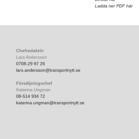
Ladda ner PDF här
Chefredaktör
Lars Andersson
0708-29 97 26
lars.andersson@transportnytt.se
Försäljningschef
Katarina Ungman
08-514 934 72
katarina.ungman@transportnytt.se