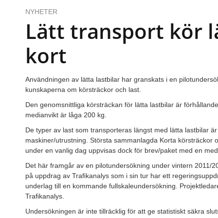
NYHETER
Lätt transport kör l
kort
Användningen av lätta lastbilar har granskats i en pilotundersö
kunskaperna om körsträckor och last.
Den genomsnittliga körsträckan för lätta lastbilar är förhållande
medianvikt är låga 200 kg.
De typer av last som transporteras längst med lätta lastbilar ä
maskiner/utrustning. Största sammanlagda Korta körsträckor och l
under en vanlig dag uppvisas dock för brev/paket med en medi
Det här framgår av en pilotundersökning under vintern 2011/20
på uppdrag av Traﬁkanalys som i sin tur har ett regeringsup
underlag till en kommande fullskaleundersökning. Projektledar
Traﬁkanalys.
Undersökningen är inte tillräcklig för att ge statistiskt säkra sl