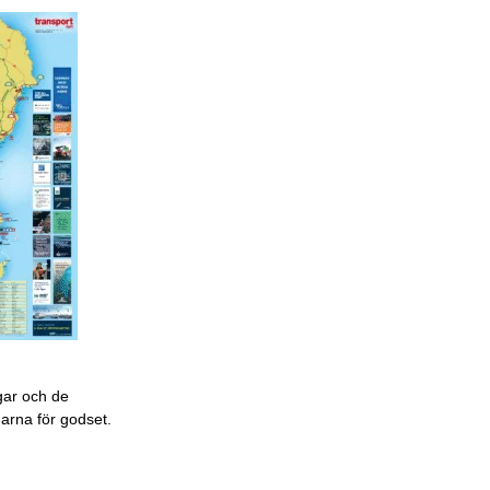
gar och de
garna för godset.