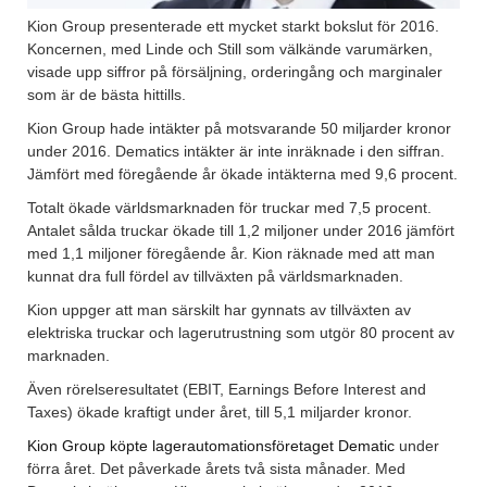
Kion Group presenterade ett mycket starkt bokslut för 2016.
Koncernen, med Linde och Still som välkände varumärken,
visade upp siffror på försäljning, orderingång och marginaler
som är de bästa hittills.
Kion Group hade intäkter på motsvarande 50 miljarder kronor
under 2016. Dematics intäkter är inte inräknade i den siffran.
Jämfört med föregående år ökade intäkterna med 9,6 procent.
Totalt ökade världsmarknaden för truckar med 7,5 procent.
Antalet sålda truckar ökade till 1,2 miljoner under 2016 jämfört
med 1,1 miljoner föregående år. Kion räknade med att man
kunnat dra full fördel av tillväxten på världsmarknaden.
Kion uppger att man särskilt har gynnats av tillväxten av
elektriska truckar och lagerutrustning som utgör 80 procent av
marknaden.
Även rörelseresultatet (EBIT, Earnings Before Interest and
Taxes) ökade kraftigt under året, till 5,1 miljarder kronor.
Kion Group köpte lagerautomationsföretaget Dematic
under
förra året. Det påverkade årets två sista månader. Med