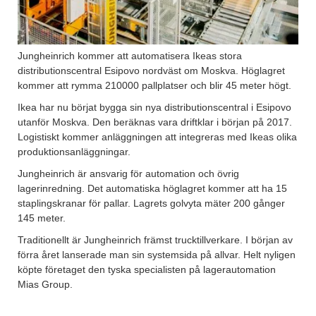
Jungheinrich kommer att automatisera Ikeas stora
distributionscentral Esipovo nordväst om Moskva. Höglagret
kommer att rymma 210000 pallplatser och blir 45 meter högt.
Ikea har nu börjat bygga sin nya distributionscentral i Esipovo
utanför Moskva. Den beräknas vara driftklar i början på 2017.
Logistiskt kommer anläggningen att integreras med Ikeas olika
produktionsanläggningar.
Jungheinrich är ansvarig för automation och övrig
lagerinredning. Det automatiska höglagret kommer att ha 15
staplingskranar för pallar. Lagrets golvyta mäter 200 gånger
145 meter.
Traditionellt är Jungheinrich främst trucktillverkare. I början av
förra året lanserade man sin systemsida på allvar. Helt nyligen
köpte företaget den tyska specialisten på lagerautomation
Mias Group.