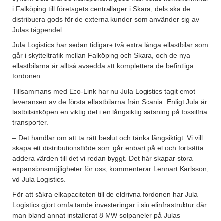
i Falköping till företagets centrallager i Skara, dels ska de
distribuera gods för de externa kunder som använder sig av
Julas tågpendel.
Jula Logistics har sedan tidigare två extra långa ellastbilar som
går i skytteltrafik mellan Falköping och Skara, och de nya
ellastbilarna är alltså avsedda att komplettera de befintliga
fordonen.
Tillsammans med Eco-Link har nu Jula Logistics tagit emot
leveransen av de första ellastbilarna från Scania. Enligt Jula är
lastbilsinköpen en viktig del i en långsiktig satsning på fossilfria
transporter.
– Det handlar om att ta rätt beslut och tänka långsiktigt. Vi vill
skapa ett distributionsflöde som går enbart på el och fortsätta
addera värden till det vi redan byggt. Det här skapar stora
expansionsmöjligheter för oss, kommenterar Lennart Karlsson,
vd Jula Logistics.
För att säkra elkapaciteten till de eldrivna fordonen har Jula
Logistics gjort omfattande investeringar i sin elinfrastruktur där
man bland annat installerat 8 MW solpaneler på Julas