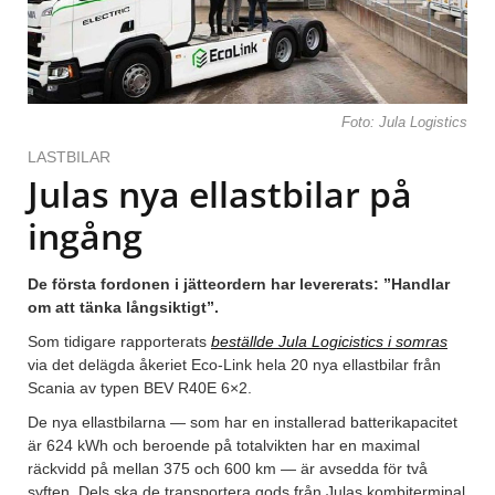
Foto: Jula Logistics
LASTBILAR
Julas nya ellastbilar på
ingång
De första fordonen i jätteordern har levererats: ”Handlar
om att tänka långsiktigt”.
Som tidigare rapporterats
beställde Jula Logicistics i somras
via det delägda åkeriet Eco-Link hela 20 nya ellastbilar från
Scania av typen BEV R40E 6×2.
De nya ellastbilarna — som har en installerad batterikapacitet
är 624 kWh och beroende på totalvikten har en maximal
räckvidd på mellan 375 och 600 km — är avsedda för två
syften. Dels ska de transportera gods från Julas kombiterminal