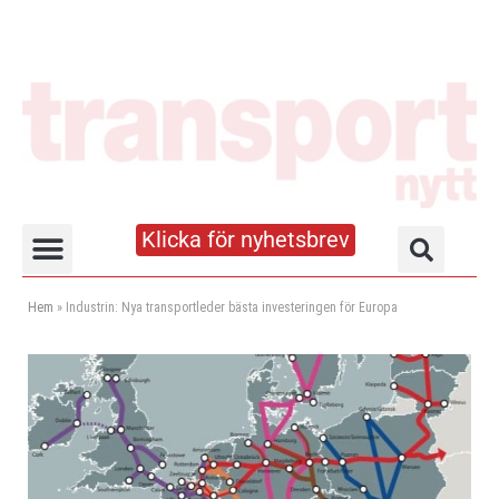
Klicka för nyhetsbrev
Truck- och lagerhandboken
Hem
»
Industrin: Nya transportleder bästa investeringen för Europa