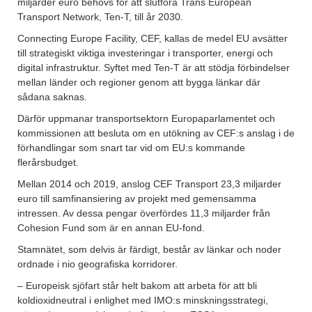
miljarder euro behövs för att slutföra Trans European
Transport Network, Ten-T, till år 2030.
Connecting Europe Facility, CEF, kallas de medel EU avsätter
till strategiskt viktiga investeringar i transporter, energi och
digital infrastruktur. Syftet med Ten-T är att stödja förbindelser
mellan länder och regioner genom att bygga länkar där
sådana saknas.
Därför uppmanar transportsektorn Europaparlamentet och
kommissionen att besluta om en utökning av CEF:s anslag i de
förhandlingar som snart tar vid om EU:s kommande
flerårsbudget.
Mellan 2014 och 2019, anslog CEF Transport 23,3 miljarder
euro till samfinansiering av projekt med gemensamma
intressen. Av dessa pengar överfördes 11,3 miljarder från
Cohesion Fund som är en annan EU-fond.
Stamnätet, som delvis är färdigt, består av länkar och noder
ordnade i nio geografiska korridorer.
– Europeisk sjöfart står helt bakom att arbeta för att bli
koldioxidneutral i enlighet med IMO:s minskningsstrategi,