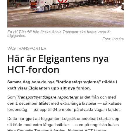
En HCT-lastbil från finska Ahola Transport ska frakta varor åt
Elgiganten.
Foto: Inquire
VÄGTRANSPORTER
Här är Elgigantens nya
HCT-fordon
Samma dag som de nya ”fordonstågsreglerna” trädde i
kraft visar Elgiganten upp sitt nya fordon.
Som
Transportnytt tidigare rapporterat
är det från och med
den 1 december tillåtet med extra långa lastbilar — så kallade
fordonståg — på upp till 34,5 meter på utvalda vägar i landet.
Detta har gjort att Elgiganten Logistik omedelbart startar upp
ett flöde med extra långa lastbilar — som på engelska kallas
High Capacity Transport-fordon, förkortat HCT-fordon.