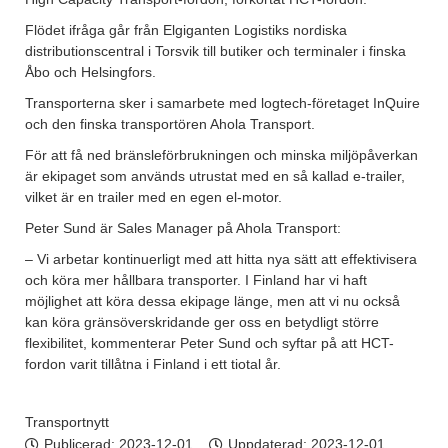
Flödet ifråga går från Elgiganten Logistiks nordiska
distributionscentral i Torsvik till butiker och terminaler i finska
Åbo och Helsingfors.
Transporterna sker i samarbete med logtech-företaget InQuire
och den finska transportören Ahola Transport.
För att få ned bränsleförbrukningen och minska miljöpåverkan
är ekipaget som används utrustat med en så kallad e-trailer,
vilket är en trailer med en egen el-motor.
Peter Sund är Sales Manager på Ahola Transport:
– Vi arbetar kontinuerligt med att hitta nya sätt att effektivisera
och köra mer hållbara transporter. I Finland har vi haft
möjlighet att köra dessa ekipage länge, men att vi nu också
kan köra gränsöverskridande ger oss en betydligt större
flexibilitet, kommenterar Peter Sund och syftar på att HCT-
fordon varit tillåtna i Finland i ett tiotal år.
Transportnytt
Publicerad:
2023-12-01
Uppdaterad: 2023-12-01