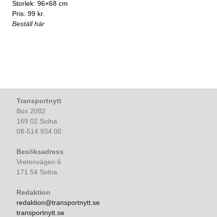
Storlek: 96×68 cm
Pris: 99 kr.
Beställ här
Transportnytt
Box 2082
169 02 Solna
08-514 934 00
Besöksadress
Vretenvägen 6
171 54 Solna
Redaktion
redaktion@transportnytt.se
transportnytt.se