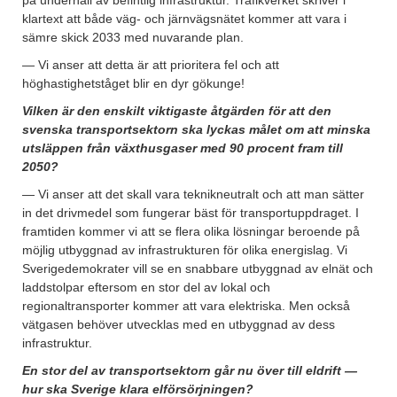
på underhåll av befintlig infrastruktur. Trafikverket skriver i
klartext att både väg- och järnvägsnätet kommer att vara i
sämre skick 2033 med nuvarande plan.
— Vi anser att detta är att prioritera fel och att
höghastighetståget blir en dyr gökunge!
Vilken är den enskilt viktigaste åtgärden för att den
svenska transportsektorn ska lyckas målet om att minska
utsläppen från växthusgaser med 90 procent fram till
2050?
— Vi anser att det skall vara teknikneutralt och att man sätter
in det drivmedel som fungerar bäst för transportuppdraget. I
framtiden kommer vi att se flera olika lösningar beroende på
möjlig utbyggnad av infrastrukturen för olika energislag. Vi
Sverigedemokrater vill se en snabbare utbyggnad av elnät och
laddstolpar eftersom en stor del av lokal och
regionaltransporter kommer att vara elektriska. Men också
vätgasen behöver utvecklas med en utbyggnad av dess
infrastruktur.
En stor del av transportsektorn går nu över till eldrift —
hur ska Sverige klara elförsörjningen?