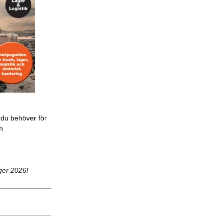
 du behöver för
ch
ger 2026!