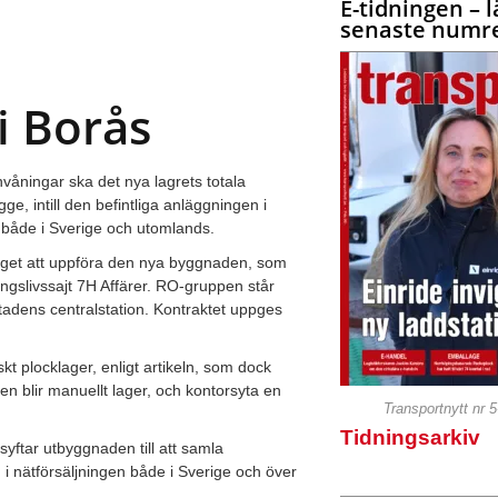
E-tidningen – l
senaste numre
i Borås
våningar ska det nya lagrets totala
e, intill den befintliga anläggningen i
både i Sverige och utomlands.
get att uppföra den nya byggnaden, som
äringslivssajt 7H Affärer. RO-gruppen står
stadens centralstation. Kontraktet uppges
t plocklager, enligt artikeln, som dock
en blir manuellt lager, och kontorsyta en
Transportnytt nr 
Tidningsarkiv
yftar utbyggnaden till att samla
i nätförsäljningen både i Sverige och över