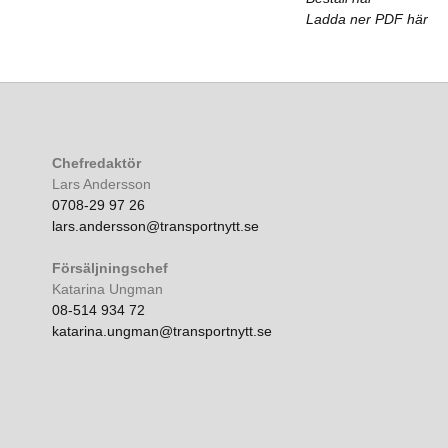
Ladda ner PDF här
Chefredaktör
Lars Andersson
0708-29 97 26
lars.andersson@transportnytt.se
Försäljningschef
Katarina Ungman
08-514 934 72
katarina.ungman@transportnytt.se