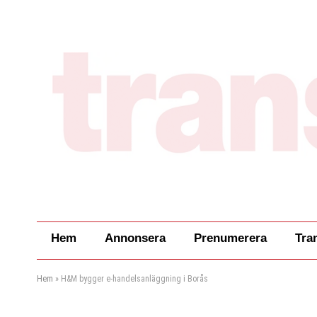
Hem
Annonsera
Prenumerera
Tra
Hem
»
H&M bygger e-handelsanläggning i Borås