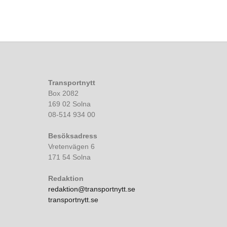
Transportnytt
Box 2082
169 02 Solna
08-514 934 00
Besöksadress
Vretenvägen 6
171 54 Solna
Redaktion
redaktion@transportnytt.se
transportnytt.se