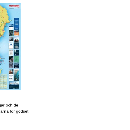
gar och de
garna för godset.