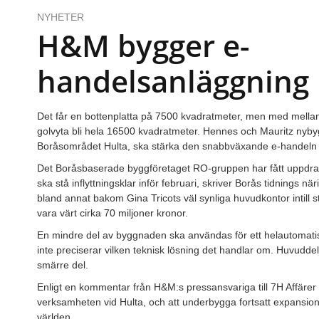
NYHETER
H&M bygger e-
handelsanläggning 
Det får en bottenplatta på 7500 kvadratmeter, men med mellan
golvyta bli hela 16500 kvadratmeter. Hennes och Mauritz nybygg
Boråsområdet Hulta, ska stärka den snabbväxande e-handeln 
Det Boråsbaserade byggföretaget RO-gruppen har fått uppdra
ska stå inflyttningsklar inför februari, skriver Borås tidnings n
bland annat bakom Gina Tricots väl synliga huvudkontor intill 
vara värt cirka 70 miljoner kronor.
En mindre del av byggnaden ska användas för ett helautomatisk
inte preciserar vilken teknisk lösning det handlar om. Huvuddel
smärre del.
Enligt en kommentar från H&M:s pressansvariga till 7H Affärer s
verksamheten vid Hulta, och att underbygga fortsatt expansion 
världen.