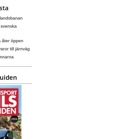
sta
nlandsbanan
 svenska
a åter öppen
varor till järnväg
amnarna
guiden