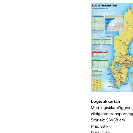
Logistikkartan
Med logistikanläggnin
viktigaste transportvä
Storlek: 96×68 cm
Pris: 99 kr.
Beställ här