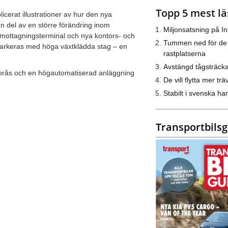
Topp 5 mest lä
erat illustrationer av hur den nya
en del av en större förändring inom
Miljonsatsning på I
ny mottagningsterminal och nya kontors- och
Tummen ned för de
markeras med höga växtklädda stag – en
rastplatserna
Avstängd tågsträck
n Borås och en högautomatiserad anläggning
De vill flytta mer trä
Stabilt i svenska h
Transportbils