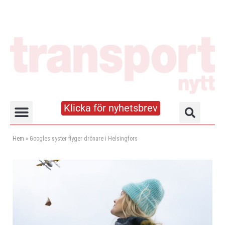
Klicka för nyhetsbrev
Truck- och lagerhandboken
Hem
»
Googles syster flyger drönare i Helsingfors