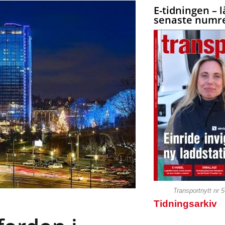
E-tidningen – l
senaste numre
Transportnytt nr 
Tidningsarkiv