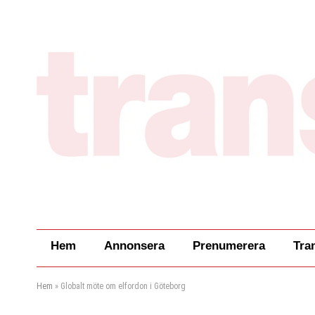
Hem
Annonsera
Prenumerera
Tra
Hem
»
Globalt möte om elfordon i Göteborg