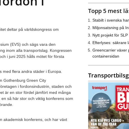
fordon i
Topp 5 mest lä
Stabilt i svenska h
Miljonsatsning på I
tet deltar på världskongress om
Nytt projekt för SLP
Efterlyses: säkrare l
osium (EVS) och sägs vara den
Greencarrier växer 
ering inom alla transportslag. Kongressen
containersidan
ch i juni 2025 hålls mötet för första
s med flera andra städer i Europa.
Transportbils
som Gothenburg Green City
 företagen i fordonsindustrin, staden och
 Det är en stor fördel jämfört med många
a en så här stor och viktig konferens som
örande.
en akademisk konferens, och har växt