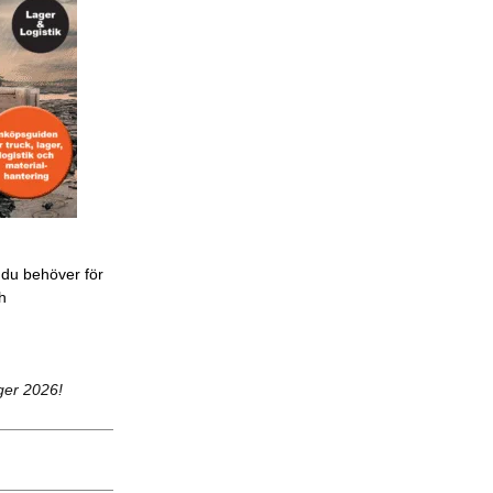
 du behöver för
ch
ger 2026!