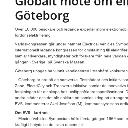
Globalt möte om el
Göteborg
Över 10 000 besökare och ledande experter inom elektromobili
fordonselektrifiering.
Världskongressen går under namnet Electrical Vehicles Symp
internationellt ledande kongressen för omställning till elektrifi
samlar tillverkare, myndigheter och forskare från hela världen o
gången i Sverige, på Svenska Mässan.
Göteborg uppges ha vunnit kandidaturen i stenhård konkurren
– Göteborg är bra på att samverka. Testbäddar och initiativ 
Zone, ElectriCity och Transzero initiative samlar de innovativa
forskningen för att skapa helt utsläppsfria transportlösningar.
andra städer och det blir enklare att samlas kring att arranger
EVS, kommenterar Axel Josefson (M), kommunstyrelsens ordf
Om EVS i korthet
– Electric Vehicles Symposium hölls första gången 1969 som 
kraftigt i betydelse det sista decenniet