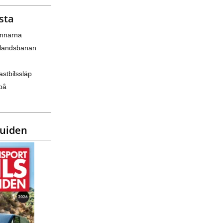
sta
amnarna
nlandsbanan
astbilssläp
på
guiden