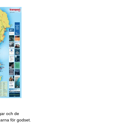
gar och de
garna för godset.