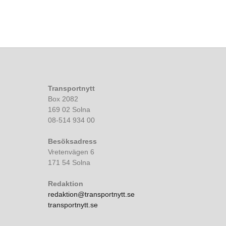
Transportnytt
Box 2082
169 02 Solna
08-514 934 00
Besöksadress
Vretenvägen 6
171 54 Solna
Redaktion
redaktion@transportnytt.se
transportnytt.se