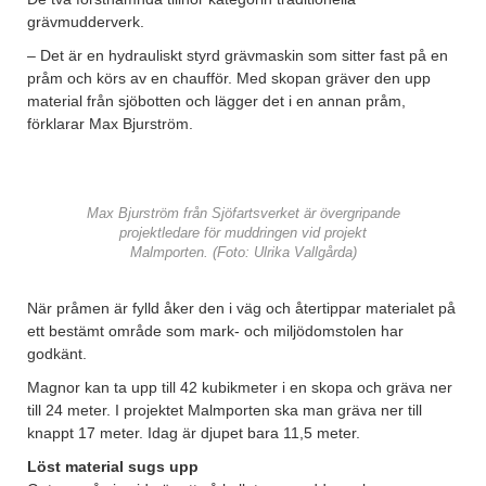
grävmudderverk.
– Det är en hydrauliskt styrd grävmaskin som sitter fast på en
pråm och körs av en chaufför. Med skopan gräver den upp
material från sjöbotten och lägger det i en annan pråm,
förklarar Max Bjurström.
Max Bjurström från Sjöfartsverket är övergripande
projektledare för muddringen vid projekt
Malmporten. (Foto: Ulrika Vallgårda)
När pråmen är fylld åker den i väg och återtippar materialet på
ett bestämt område som mark- och miljödomstolen har
godkänt.
Magnor kan ta upp till 42 kubikmeter i en skopa och gräva ner
till 24 meter. I projektet Malmporten ska man gräva ner till
knappt 17 meter. Idag är djupet bara 11,5 meter.
Löst material sugs upp