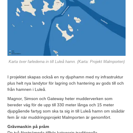
Karta över farlederna in till Luleå hamn. (Karta: Projekt Malmporten)
I projektet skapas också en ny djuphamn med ny infrastruktur
plus helt nya landytor för lagring och hantering av gods till och
från hamnen i Luleå.
Magnor, Simson och Gateway heter mudderverken som
bereder väg för de upp till 330 meter långa och 15 meter
djupgående fartyg som ska ta sig in till Luleå hamn om sisådär
fem år när muddringsprojekt Malmporten är genomfört.
Grävmaskin på pråm
De två förstnämnda tillhör kategorin traditionella