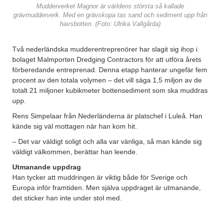
Mudderverket Magnor är världens största så kallade
grävmudderverk. Med en grävskopa tas sand och sediment upp från
havsbotten. (Foto: Ulrika Vallgårda)
Två nederländska mudderentreprenörer har slagit sig ihop i
bolaget Malmporten Dredging Contractors för att utföra årets
förberedande entreprenad. Denna etapp hanterar ungefär fem
procent av den totala volymen – det vill säga 1,5 miljon av de
totalt 21 miljoner kubikmeter bottensediment som ska muddras
upp.
Rens Simpelaar från Nederländerna är platschef i Luleå. Han
kände sig väl mottagen när han kom hit.
– Det var väldigt soligt och alla var vänliga, så man kände sig
väldigt välkommen, berättar han leende.
Utmanande uppdrag
Han tycker att muddringen är viktig både för Sverige och
Europa inför framtiden. Men själva uppdraget är utmanande,
det sticker han inte under stol med.