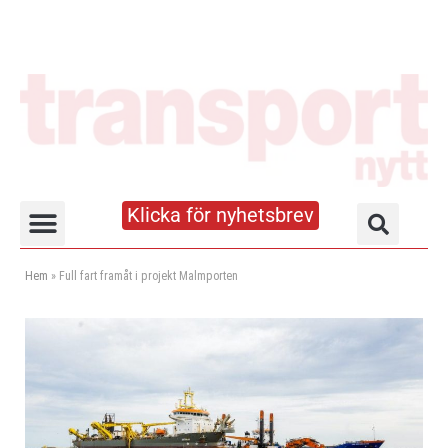
Klicka för nyhetsbrev
Truck- och lagerhandboken
Hem
»
Full fart framåt i projekt Malmporten