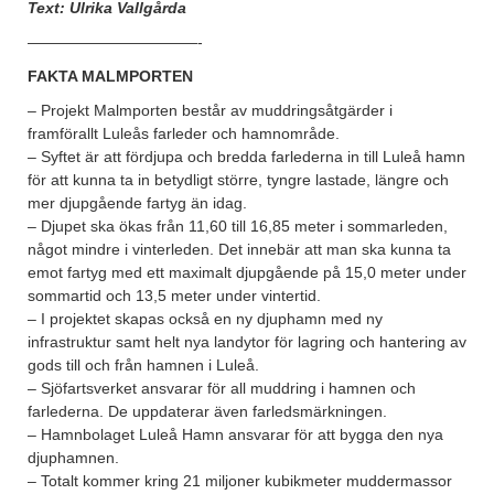
Text: Ulrika Vallgårda
———————————-
FAKTA MALMPORTEN
– Projekt Malmporten består av muddringsåtgärder i
framförallt Luleås farleder och hamnområde.
– Syftet är att fördjupa och bredda farlederna in till Luleå hamn
för att kunna ta in betydligt större, tyngre lastade, längre och
mer djupgående fartyg än idag.
– Djupet ska ökas från 11,60 till 16,85 meter i sommarleden,
något mindre i vinterleden. Det innebär att man ska kunna ta
emot fartyg med ett maximalt djupgående på 15,0 meter under
sommartid och 13,5 meter under vintertid.
– I projektet skapas också en ny djuphamn med ny
infrastruktur samt helt nya landytor för lagring och hantering av
gods till och från hamnen i Luleå.
– Sjöfartsverket ansvarar för all muddring i hamnen och
farlederna. De uppdaterar även farledsmärkningen.
– Hamnbolaget Luleå Hamn ansvarar för att bygga den nya
djuphamnen.
– Totalt kommer kring 21 miljoner kubikmeter muddermassor