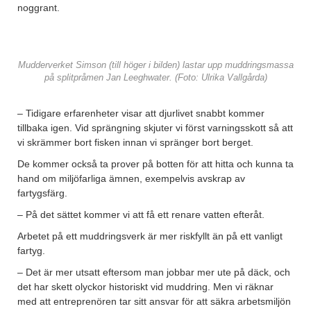
noggrant.
Mudderverket Simson (till höger i bilden) lastar upp muddringsmassa
på splitpråmen Jan Leeghwater. (Foto: Ulrika Vallgårda)
– Tidigare erfarenheter visar att djurlivet snabbt kommer
tillbaka igen. Vid sprängning skjuter vi först varningsskott så att
vi skrämmer bort fisken innan vi spränger bort berget.
De kommer också ta prover på botten för att hitta och kunna ta
hand om miljöfarliga ämnen, exempelvis avskrap av
fartygsfärg.
– På det sättet kommer vi att få ett renare vatten efteråt.
Arbetet på ett muddringsverk är mer riskfyllt än på ett vanligt
fartyg.
– Det är mer utsatt eftersom man jobbar mer ute på däck, och
det har skett olyckor historiskt vid muddring. Men vi räknar
med att entreprenören tar sitt ansvar för att säkra arbetsmiljön