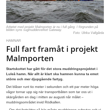
Arbetet med projekt Malmporten är nu i full gång. I förgrunden på
bilden syns sugmudderverket Gateway.
Foto: Ulrika Vallgårda
HAMNAR
Full fart framåt i projekt
Malmporten
Startskottet har gått för det stora muddringsprojektet i
Luleå hamn. När allt är klart ska hamnen kunna ta emot
större och mer djupgående fartyg.
Det blåser runt tio meter i sekunden och ett par meter höga
vågor tornar upp sig när transportbåten som tar oss ut i
skärgården en dag i mitten av augusti når målet –
muddringsområdet invid Rödkallen.
– Om det fortsätter så här måste muddringen avbrytas och vi