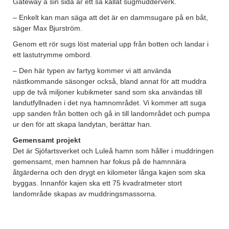
Gateway å sin sida är ett så kallat sugmudderverk.
– Enkelt kan man säga att det är en dammsugare på en båt,
säger Max Bjurström.
Genom ett rör sugs löst material upp från botten och landar i
ett lastutrymme ombord.
– Den här typen av fartyg kommer vi att använda
nästkommande säsonger också, bland annat för att muddra
upp de två miljoner kubikmeter sand som ska användas till
landutfyllnaden i det nya hamnområdet. Vi kommer att suga
upp sanden från botten och gå in till landområdet och pumpa
ur den för att skapa landytan, berättar han.
Gemensamt projekt
Det är Sjöfartsverket och Luleå hamn som håller i muddringen
gemensamt, men hamnen har fokus på de hamnnära
åtgärderna och den drygt en kilometer långa kajen som ska
byggas. Innanför kajen ska ett 75 kvadratmeter stort
landområde skapas av muddringsmassorna.