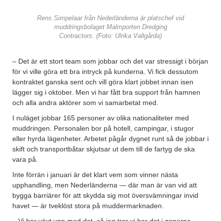
Rens Simpelaar från Nederländerna är platschef vid
muddringsbolaget Malmporten Dredging
Contractors. (Foto: Ulrika Vallgårda)
– Det är ett stort team som jobbar och det var stressigt i början
för vi ville göra ett bra intryck på kunderna. Vi fick dessutom
kontraktet ganska sent och vill göra klart jobbet innan isen
lägger sig i oktober. Men vi har fått bra support från hamnen
och alla andra aktörer som vi samarbetat med.
I nuläget jobbar 165 personer av olika nationaliteter med
muddringen. Personalen bor på hotell, campingar, i stugor
eller hyrda lägenheter. Arbetet pågår dygnet runt så de jobbar i
skift och transportbåtar skjutsar ut dem till de fartyg de ska
vara på.
Inte förrän i januari är det klart vem som vinner nästa
upphandling, men Nederländerna — där man är van vid att
bygga barriärer för att skydda sig mot översvämningar invid
havet — är tveklöst stora på muddermarknaden.