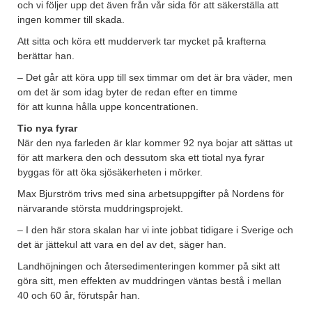
och vi följer upp det även från vår sida för att säkerställa att
ingen kommer till skada.
Att sitta och köra ett mudderverk tar mycket på krafterna
berättar han.
– Det går att köra upp till sex timmar om det är bra väder, men
om det är som idag byter de redan efter en timme
för att kunna hålla uppe koncentrationen.
Tio nya fyrar
När den nya farleden är klar kommer 92 nya bojar att sättas ut
för att markera den och dessutom ska ett tiotal nya fyrar
byggas för att öka sjösäkerheten i mörker.
Max Bjurström trivs med sina arbetsuppgifter på Nordens för
närvarande största muddringsprojekt.
– I den här stora skalan har vi inte jobbat tidigare i Sverige och
det är jättekul att vara en del av det, säger han.
Landhöjningen och återsedimenteringen kommer på sikt att
göra sitt, men effekten av muddringen väntas bestå i mellan
40 och 60 år, förutspår han.