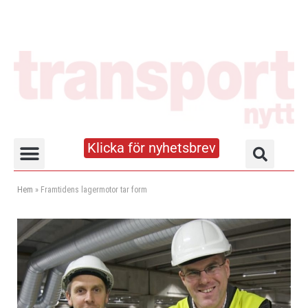
Klicka för nyhetsbrev
Truck- och lagerhandboken
Hem
»
Framtidens lagermotor tar form