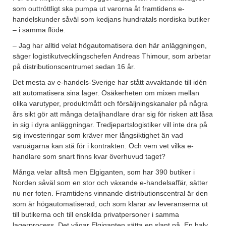
som outtröttligt ska pumpa ut varorna åt framtidens e-
handelskunder såväl som kedjans hundratals nordiska butiker
– i samma flöde.
– Jag har alltid velat högautomatisera den här anläggningen,
säger logistikutvecklingschefen Andreas Thimour, som arbetar
på distributionscentrumet sedan 16 år.
Det mesta av e-handels-Sverige har stått avvaktande till idén
att automatisera sina lager. Osäkerheten om mixen mellan
olika varutyper, produktmått och försäljningskanaler på några
års sikt gör att många detaljhandlare drar sig för risken att låsa
in sig i dyra anläggningar. Tredjepartslogistiker vill inte dra på
sig investeringar som kräver mer långsiktighet än vad
varuägarna kan stå för i kontrakten. Och vem vet vilka e-
handlare som snart finns kvar överhuvud taget?
Många velar alltså men Elgiganten, som har 390 butiker i
Norden såväl som en stor och växande e-handelsaffär, sätter
nu ner foten. Framtidens vinnande distributionscentral är den
som är högautomatiserad, och som klarar av leveranserna ut
till butikerna och till enskilda privatpersoner i samma
lagerprocess. Det vågar Elgiganten sätta en slant på. En halv