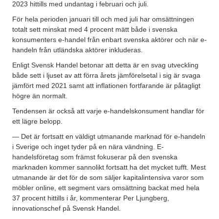
2023 hittills med undantag i februari och juli.
För hela perioden januari till och med juli har omsättningen
totalt sett minskat med 4 procent mätt både i svenska
konsumenters e-handel från enbart svenska aktörer och när e-
handeln från utländska aktörer inkluderas.
Enligt Svensk Handel betonar att detta är en svag utveckling
både sett i ljuset av att förra årets jämförelsetal i sig är svaga
jämfört med 2021 samt att inflationen fortfarande är påtagligt
högre än normalt.
Tendensen är också att varje e-handelskonsument handlar för
ett lägre belopp.
— Det är fortsatt en väldigt utmanande marknad för e-handeln
i Sverige och inget tyder på en nära vändning. E-
handelsföretag som främst fokuserar på den svenska
marknaden kommer sannolikt fortsatt ha det mycket tufft. Mest
utmanande är det för de som säljer kapitalintensiva varor som
möbler online, ett segment vars omsättning backat med hela
37 procent hittills i år, kommenterar Per Ljungberg,
innovationschef på Svensk Handel.