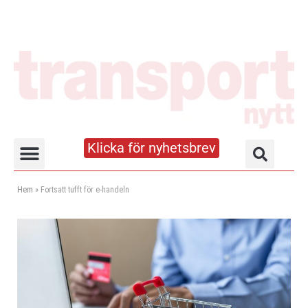
Klicka för nyhetsbrev
Truck- och lagerhandboken
Hem
»
Fortsatt tufft för e-handeln